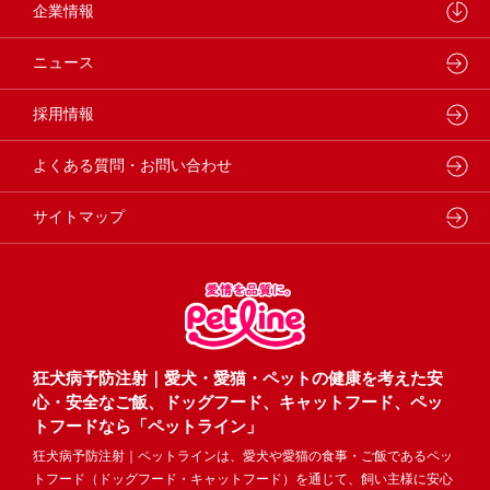
製品・品質管理
小動物
しあわせマルシェ
ペットライン 犬ノート
企業情報
動物病院専用フード
どうぶつ病院宅配便
ペットライン 猫ノート
会社概要・事業所
ニュース
フードコンシェル
狂犬病予防
代表メッセージ
採用情報
企業理念・ビジョン
よくある質問・お問い合わせ
サイトマップ
狂犬病予防注射｜愛犬・愛猫・ペットの健康を考えた安
心・安全なご飯、ドッグフード、キャットフード、ペッ
トフードなら「ペットライン」
狂犬病予防注射｜ペットラインは、愛犬や愛猫の食事・ご飯であるペッ
トフード（ドッグフード・キャットフード）を通じて、飼い主様に安心