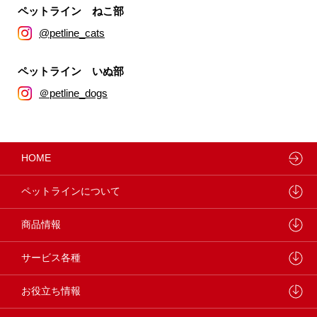
ペットライン ねこ部
@petline_cats
ペットライン いぬ部
＠petline_dogs
HOME
ペットラインについて
ペットラインが大切にしていること
商品情報
研究開発センターについて
ドッグフード
サービス各種
学会・論文発表
キャットフード
ウェルネスナビ
お役立ち情報