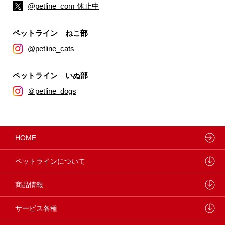
@petline_com 休止中
ペットライン ねこ部
@petline_cats
ペットライン いぬ部
＠petline_dogs
HOME
ペットラインについて
ペットラインが大切にしていること
商品情報
研究開発センターについて
ドッグフード
サービス各種