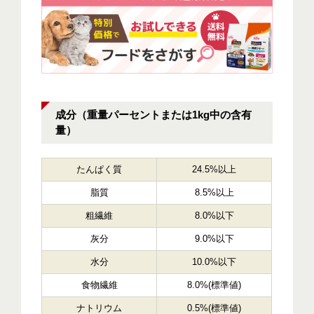
成分（重量パーセントまたは1kg中の含有
量）
たんぱく質
24.5%以上
脂質
8.5%以上
粗繊維
8.0%以下
灰分
9.0%以下
水分
10.0%以下
食物繊維
8.0%(標準値)
ナトリウム
0.5%(標準値)