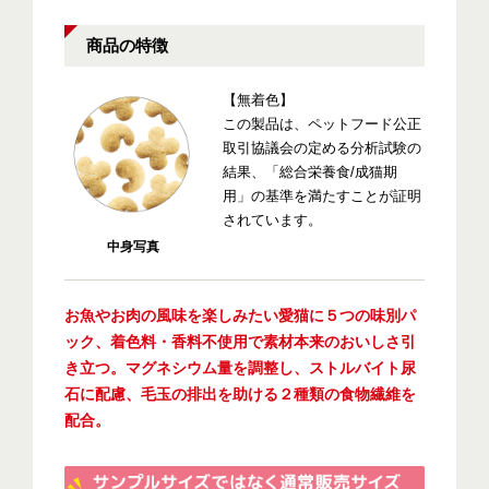
商品の特徴
【無着色】
この製品は、ペットフード公正
取引協議会の定める分析試験の
結果、「総合栄養食/成猫期
用」の基準を満たすことが証明
されています。
中身写真
お魚やお肉の風味を楽しみたい愛猫に５つの味別パ
ック、着色料・香料不使用で素材本来のおいしさ引
き立つ。マグネシウム量を調整し、ストルバイト尿
石に配慮、毛玉の排出を助ける２種類の食物繊維を
配合。