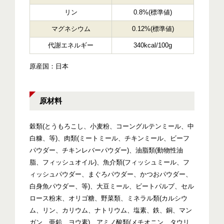
リン
0.8%(標準値)
マグネシウム
0.12%(標準値)
代謝エネルギー
340kcal/100g
原産国：日本
原材料
穀類(とうもろこし、小麦粉、コーングルテンミール、中
白糠、等)、肉類(ミートミール、チキンミール、ビーフ
パウダー、チキンレバーパウダー)、油脂類(動物性油
脂、フィッシュオイル)、魚介類(フィッシュミール、フ
ィッシュパウダー、まぐろパウダー、かつおパウダー、
白身魚パウダー、等)、大豆ミール、ビートパルプ、セル
ロース粉末、オリゴ糖、野菜類、ミネラル類(カルシウ
ム、リン、カリウム、ナトリウム、塩素、鉄、銅、マン
ガン、亜鉛、ヨウ素)、アミノ酸類(メチオニン、タウリ