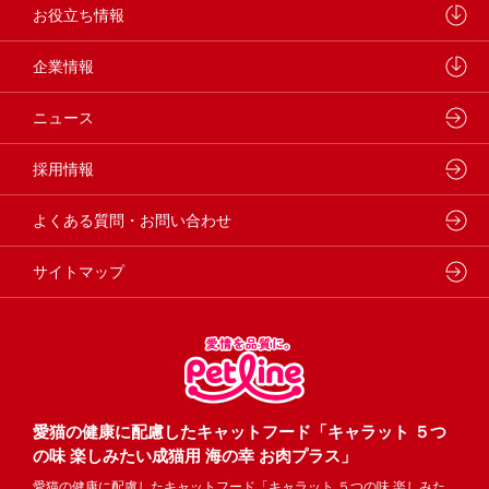
学会・論文発表
キャットフード
ウェルネスナビ
お役立ち情報
製品・品質管理
小動物
しあわせマルシェ
ペットライン 犬ノート
企業情報
動物病院専用フード
どうぶつ病院宅配便
ペットライン 猫ノート
会社概要・事業所
ニュース
フードコンシェル
狂犬病予防
代表メッセージ
採用情報
企業理念・ビジョン
よくある質問・お問い合わせ
サイトマップ
愛猫の健康に配慮したキャットフード「キャラット ５つ
の味 楽しみたい成猫用 海の幸 お肉プラス」
愛猫の健康に配慮したキャットフード「キャラット ５つの味 楽しみた