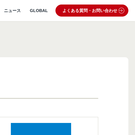
ニュース
GLOBAL
よくある質問・お問い合わせ
うぶつ病院宅配便
業理念・ビジョン
製品・品質管理
狂犬病予防
動物病院専用フード