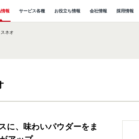
品情報
サービス各種
お役立ち情報
会社情報
採用情報
クスネオ
オ
情報
所
ていること
キャットフード
研究開発センターに
猫ノート お役立ち情報
しあわせマルシェ
代表メッセージ
ついて
小動物
ど
企
スに、味わいパウダーをま