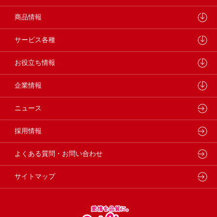
ペットラインが大切にしていること
商品情報
研究開発センターについて
ドッグフード
サービス各種
学会・論文発表
キャットフード
ウェルネスナビ
お役立ち情報
製品・品質管理
小動物
しあわせマルシェ
ペットライン 犬ノート
企業情報
動物病院専用フード
どうぶつ病院宅配便
ペットライン 猫ノート
会社概要・事業所
ニュース
フードコンシェル
狂犬病予防
代表メッセージ
採用情報
企業理念・ビジョン
よくある質問・お問い合わせ
サイトマップ