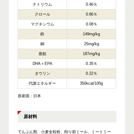
ナトリウム
0.46％
クロール
0.86％
マグネシウム
0.08％
鉄
149mg/kg
銅
25mg/kg
亜鉛
187mg/kg
DHA＋EPA
0.35％
タウリン
0.22％
代謝エネルギー
350kcal/100g
原産国：日本
原材料
でんぷん類、小麦全粒粉、削り節ミール、ミートミー