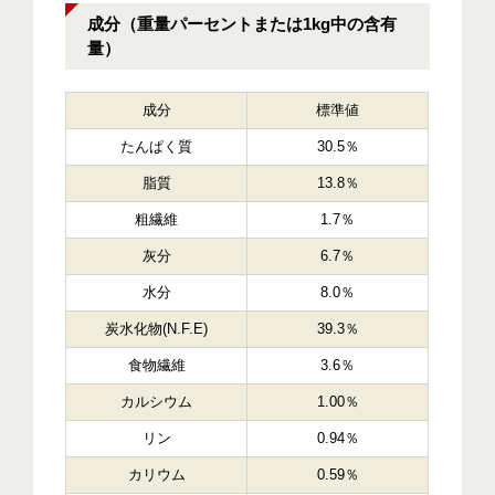
成分（重量パーセントまたは1kg中の含有
量）
成分
標準値
たんぱく質
30.5％
脂質
13.8％
粗繊維
1.7％
灰分
6.7％
水分
8.0％
炭水化物(N.F.E)
39.3％
食物繊維
3.6％
カルシウム
1.00％
リン
0.94％
カリウム
0.59％