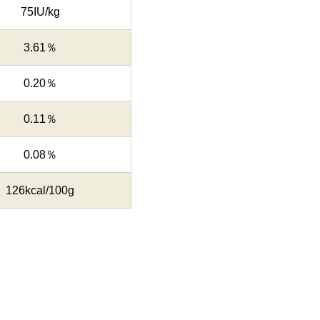
75IU/kg
3.61％
0.20％
0.11％
0.08％
126kcal/100g