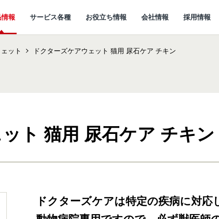
品情報
サービス各種
お役立ち情報
会社情報
採用情報
ウェット
ドクターズケアウェット 猫用 尿石ケア チキン
ット 猫用 尿石ケア チキン
情報
所
ていること
キャットフード
研究開発センターに
猫ノート お役立ち情報
しあわせマルシェ
代表メッセージ
ついて
小動物
ど
企
ドクターズケアは特定の疾病に対応