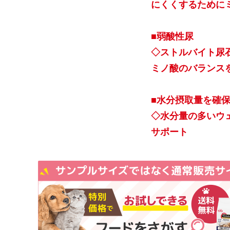
にくくするために
■弱酸性尿
◇ストルバイト尿
ミノ酸のバランス
■水分摂取量を確
◇水分量の多いウ
サポート