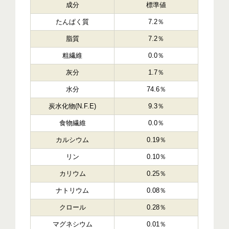
成分
標準値
たんぱく質
7.2％
脂質
7.2％
粗繊維
0.0％
灰分
1.7％
水分
74.6％
炭水化物(N.F.E)
9.3％
食物繊維
0.0％
カルシウム
0.19％
リン
0.10％
カリウム
0.25％
ナトリウム
0.08％
クロール
0.28％
マグネシウム
0.01％