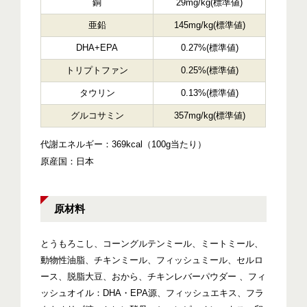
銅
29mg/kg(標準値)
亜鉛
145mg/kg(標準値)
DHA+EPA
0.27%(標準値)
トリプトファン
0.25%(標準値)
タウリン
0.13%(標準値)
グルコサミン
357mg/kg(標準値)
代謝エネルギー：369kcal（100g当たり）
原産国：日本
原材料
とうもろこし、コーングルテンミール、ミートミール、
動物性油脂、チキンミール、フィッシュミール、セルロ
ース、脱脂大豆、おから、チキンレバーパウダー 、フィ
ッシュオイル：DHA・EPA源、フィッシュエキス、フラ