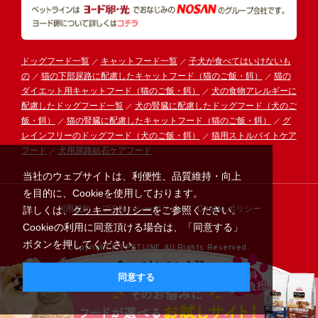
ドッグフード一覧
キャットフード一覧
子犬が食べてはいけないも
の
猫の下部尿路に配慮したキャットフード（猫のご飯・餌）
猫の
ダイエット用キャットフード（猫のご飯・餌）
犬の食物アレルギーに
配慮したドッグフード一覧
犬の腎臓に配慮したドッグフード（犬のご
飯・餌）
猫の腎臓に配慮したキャットフード（猫のご飯・餌）
グ
レインフリーのドッグフード（犬のご飯・餌）
猫用ストルバイトケア
フード
犬用尿路結石ケアフード
当社のウェブサイトは、利便性、品質維持・向上
を目的に、Cookieを使用しております。
利用規約
プライバシーポリシー
Cookie ポリシー
詳しくは、
クッキーポリシー
をご参照ください。
Cookieの利用に同意頂ける場合は、「同意する」
ボタンを押してください。
Copyright (C) PETLINE All Rights Reserved.
同意する