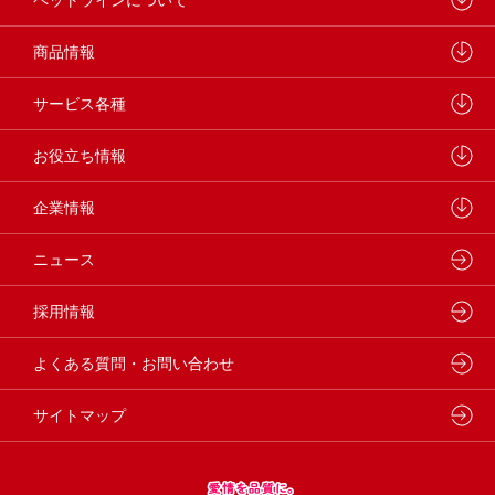
ペットラインが大切にしていること
商品情報
研究開発センターについて
ドッグフード
サービス各種
学会・論文発表
キャットフード
ウェルネスナビ
お役立ち情報
製品・品質管理
小動物
しあわせマルシェ
ペットライン 犬ノート
企業情報
動物病院専用フード
どうぶつ病院宅配便
ペットライン 猫ノート
会社概要・事業所
ニュース
フードコンシェル
狂犬病予防
代表メッセージ
採用情報
企業理念・ビジョン
よくある質問・お問い合わせ
サイトマップ