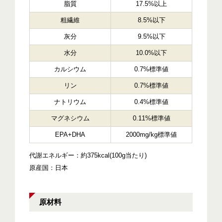
脂質
17.5%以上
粗繊維
8.5%以下
灰分
9.5%以下
水分
10.0%以下
カルシウム
0.7%標準値
リン
0.7%標準値
ナトリウム
0.4%標準値
マグネシウム
0.11%標準値
EPA+DHA
2000mg/kg標準値
代謝エネルギー：約375kcal(100g当たり)
原産国：日本
原材料