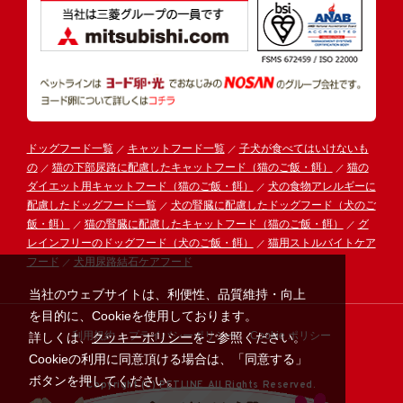
ドッグフード一覧
キャットフード一覧
子犬が食べてはいけないも
の
猫の下部尿路に配慮したキャットフード（猫のご飯・餌）
猫の
ダイエット用キャットフード（猫のご飯・餌）
犬の食物アレルギーに
配慮したドッグフード一覧
犬の腎臓に配慮したドッグフード（犬のご
飯・餌）
猫の腎臓に配慮したキャットフード（猫のご飯・餌）
グ
レインフリーのドッグフード（犬のご飯・餌）
猫用ストルバイトケア
フード
犬用尿路結石ケアフード
当社のウェブサイトは、利便性、品質維持・向上
を目的に、Cookieを使用しております。
利用規約
プライバシーポリシー
Cookie ポリシー
詳しくは、
クッキーポリシー
をご参照ください。
Cookieの利用に同意頂ける場合は、「同意する」
ボタンを押してください。
Copyright (C) PETLINE All Rights Reserved.