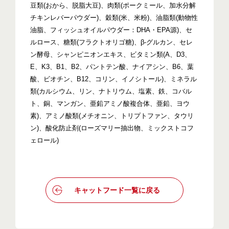
豆類(おから、脱脂大豆)、肉類(ポークミール、加水分解
チキンレバーパウダー)、穀類(米、米粉)、油脂類(動物性
油脂、フィッシュオイルパウダー：DHA・EPA源)、セ
ルロース、糖類(フラクトオリゴ糖)、β-グルカン、セレ
ン酵母、シャンピニオンエキス、ビタミン類(A、D3、
E、K3、B1、B2、パントテン酸、ナイアシン、B6、葉
酸、ビオチン、B12、コリン、イノシトール)、ミネラル
類(カルシウム、リン、ナトリウム、塩素、鉄、コバル
ト、銅、マンガン、亜鉛アミノ酸複合体、亜鉛、ヨウ
素)、アミノ酸類(メチオニン、トリプトファン、タウリ
ン)、酸化防止剤(ローズマリー抽出物、ミックストコフ
ェロール)
キャットフード一覧に戻る