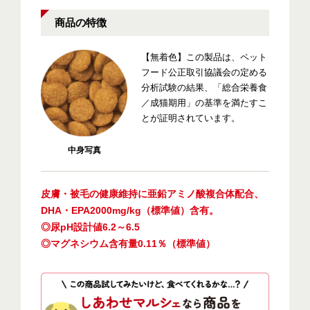
商品の特徴
【無着色】この製品は、ペット
フード公正取引協議会の定める
分析試験の結果、「総合栄養食
／成猫期用」の基準を満たすこ
とが証明されています。
中身写真
皮膚・被毛の健康維持に亜鉛アミノ酸複合体配合、
DHA・EPA2000mg/kg（標準値）含有。
◎尿pH設計値6.2～6.5
◎マグネシウム含有量0.11％（標準値）