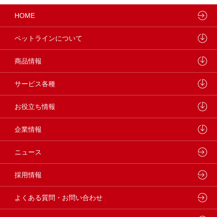
HOME
ペットラインについて
ペットラインが大切にしていること
商品情報
研究開発センターについて
ドッグフード
サービス各種
学会・論文発表
キャットフード
ウェルネスナビ
お役立ち情報
製品・品質管理
小動物
しあわせマルシェ
ペットライン 犬ノート
企業情報
動物病院専用フード
どうぶつ病院宅配便
ペットライン 猫ノート
会社概要・事業所
ニュース
フードコンシェル
狂犬病予防
代表メッセージ
採用情報
企業理念・ビジョン
よくある質問・お問い合わせ