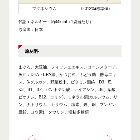
マグネシウム
0.012%(標準値)
代謝エネルギー：約44kcal（1袋当たり）
原産国：日本
原材料
まぐろ、大豆油、フィッシュエキス、コーンスターチ、
魚油：DHA・EPA源、かつお節、ぶどう糖、酵母エキ
ス、β-グルカン、野菜粉末、ビタミン類(A、D3、E、
K3、B1、B2、パントテン酸、ナイアシン、B6、葉酸、
ビオチン、B12、コリン)、ミネラル類(カルシウム、リ
ン、ナトリウム、カリウム、塩素、鉄、銅、マンガン、
亜鉛、ヨウ素)、タウリン、増粘多糖類