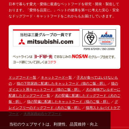
日本で暮らす愛犬・愛猫に最適なペットフードを研究・開発・製造して
おります。「愛情を品質に。」ペットの健康を第一に考えた安心・安全
なドッグフード・キャットフードをこれからもお届けしていきます。
ドッグフード一覧
キャットフード一覧
子犬が食べてはいけないも
の
猫の下部尿路に配慮したキャットフード（猫のご飯・餌）
猫の
ダイエット用キャットフード（猫のご飯・餌）
犬の食物アレルギーに
配慮したドッグフード一覧
犬の腎臓に配慮したドッグフード（犬のご
飯・餌）
猫の腎臓に配慮したキャットフード（猫のご飯・餌）
グ
レインフリーのドッグフード（犬のご飯・餌）
猫用ストルバイトケア
フード
犬用尿路結石ケアフード
当社のウェブサイトは、利便性、品質維持・向上