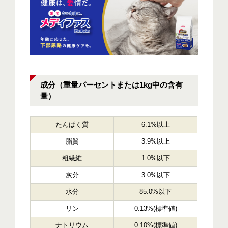
成分（重量パーセントまたは1kg中の含有
量）
たんぱく質
6.1%以上
脂質
3.9%以上
粗繊維
1.0%以下
灰分
3.0%以下
水分
85.0%以下
リン
0.13%(標準値)
ナトリウム
0.10%(標準値)