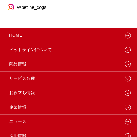
＠petline_dogs
HOME
ペットラインについて
ペットラインが大切にしていること
商品情報
研究開発センターについて
ドッグフード
サービス各種
学会・論文発表
キャットフード
ウェルネスナビ
お役立ち情報
製品・品質管理
小動物
しあわせマルシェ
ペットライン 犬ノート
企業情報
動物病院専用フード
どうぶつ病院宅配便
ペットライン 猫ノート
会社概要・事業所
ニュース
フードコンシェル
狂犬病予防
代表メッセージ
採用情報