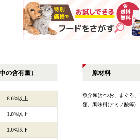
g中の含有量）
原材料
魚介類(かつお、まぐろ、
8.6%以上
類、調味料(アミノ酸等)
1.0%以上
1.0%以下