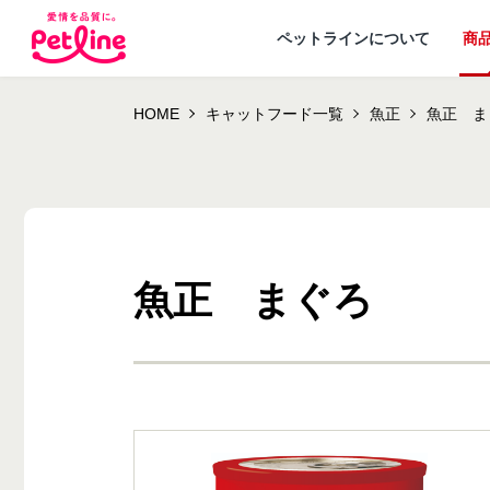
ペットラインについて
商
HOME
キャットフード一覧
魚正
魚正 ま
魚正 まぐろ
ドッグフード
ペットラインが
犬ノート お役立ち
会社概要・事業
ウェルネスナビ
大切にし