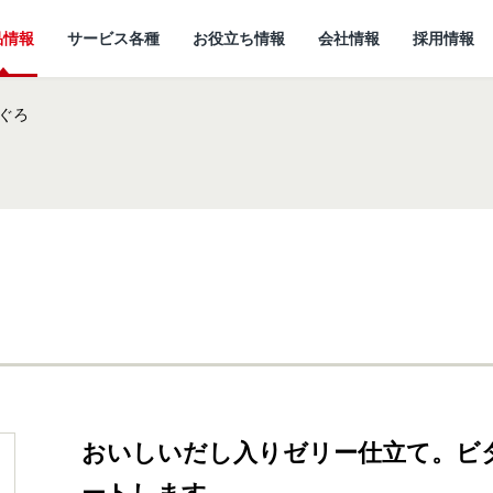
品情報
サービス各種
お役立ち情報
会社情報
採用情報
ぐろ
情報
所
ていること
キャットフード
研究開発センターに
猫ノート お役立ち情報
しあわせマルシェ
代表メッセージ
ついて
小動物
ど
企
おいしいだし入りゼリー仕立て。ビ