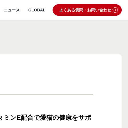
ニュース
GLOBAL
よくある質問・お問い合わせ
うぶつ病院宅配便
業理念・ビジョン
製品・品質管理
狂犬病予防
動物病院専用フード
タミンE配合で愛猫の健康をサポ