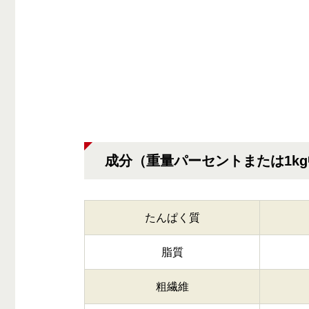
成分（重量パーセントまたは1k
たんぱく質
脂質
粗繊維