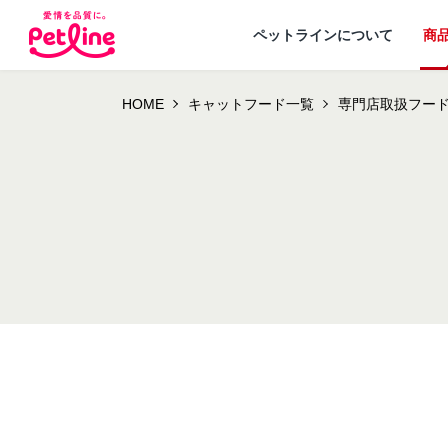
ペットラインについて
商
HOME
キャットフード一覧
専門店取扱フー
ドッグフード
ペットラインが
犬ノート お役立ち
会社概要・事業
ウェルネスナビ
大切にし