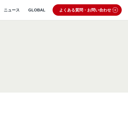
ニュース
GLOBAL
よくある質問・お問い合わせ
うぶつ病院宅配便
業理念・ビジョン
製品・品質管理
狂犬病予防
動物病院専用フード