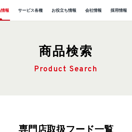
品情報
サービス各種
お役立ち情報
会社情報
採用情報
ド
商品検索
Product Search
情報
所
ていること
キャットフード
研究開発センターに
猫ノート お役立ち情報
しあわせマルシェ
代表メッセージ
ついて
小動物
ど
企
専門店取扱フード一覧