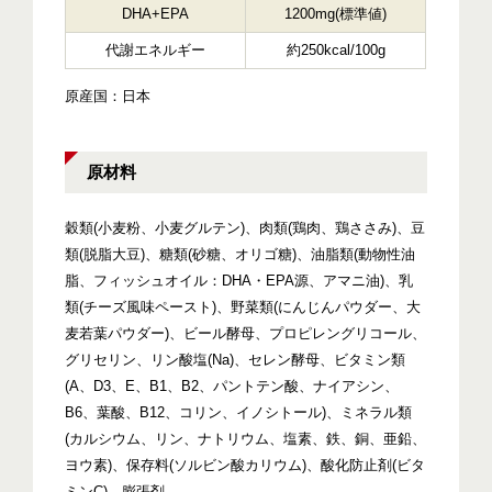
DHA+EPA
1200mg(標準値)
代謝エネルギー
約250kcal/100g
原産国：日本
原材料
穀類(小麦粉、小麦グルテン)、肉類(鶏肉、鶏ささみ)、豆
類(脱脂大豆)、糖類(砂糖、オリゴ糖)、油脂類(動物性油
脂、フィッシュオイル：DHA・EPA源、アマニ油)、乳
類(チーズ風味ペースト)、野菜類(にんじんパウダー、大
麦若葉パウダー)、ビール酵母、プロピレングリコール、
グリセリン、リン酸塩(Na)、セレン酵母、ビタミン類
(A、D3、E、B1、B2、パントテン酸、ナイアシン、
B6、葉酸、B12、コリン、イノシトール)、ミネラル類
(カルシウム、リン、ナトリウム、塩素、鉄、銅、亜鉛、
ヨウ素)、保存料(ソルビン酸カリウム)、酸化防止剤(ビタ
ミンC)、膨張剤