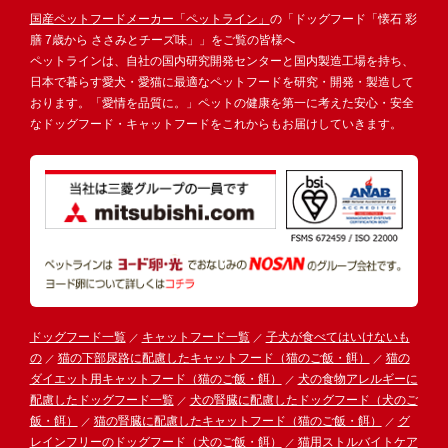
国産ペットフードメーカー「ペットライン」
の「ドッグフード「懐石 彩
膳 7歳から ささみとチーズ味」」をご覧の皆様へ
ペットラインは、自社の国内研究開発センターと国内製造工場を持ち、
日本で暮らす愛犬・愛猫に最適なペットフードを研究・開発・製造して
おります。「愛情を品質に。」ペットの健康を第一に考えた安心・安全
なドッグフード・キャットフードをこれからもお届けしていきます。
ドッグフード一覧
キャットフード一覧
子犬が食べてはいけないも
の
猫の下部尿路に配慮したキャットフード（猫のご飯・餌）
猫の
ダイエット用キャットフード（猫のご飯・餌）
犬の食物アレルギーに
配慮したドッグフード一覧
犬の腎臓に配慮したドッグフード（犬のご
飯・餌）
猫の腎臓に配慮したキャットフード（猫のご飯・餌）
グ
レインフリーのドッグフード（犬のご飯・餌）
猫用ストルバイトケア