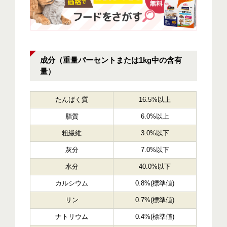
成分（重量パーセントまたは1kg中の含有
量）
たんぱく質
16.5%以上
脂質
6.0%以上
粗繊維
3.0%以下
灰分
7.0%以下
水分
40.0%以下
カルシウム
0.8%(標準値)
リン
0.7%(標準値)
ナトリウム
0.4%(標準値)