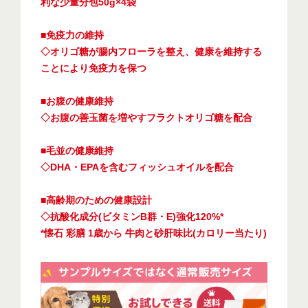
利な少量分包50g×4袋
■免疫力の維持
◇オリゴ糖が腸内フローラを整え、健康を維持する
ことにより免疫力を保つ
■お腹の健康維持
◇お腹の善玉菌を増やすフラクトオリゴ糖を配合
■毛並の健康維持
◇DHA・EPAを含むフィッシュオイルを配合
■高齢期のための健康設計
◇抗酸化成分(ビタミンB群・E)強化120%*
*懐石 彩膳 1歳から 牛肉と砂肝味比(カロリー当たり)