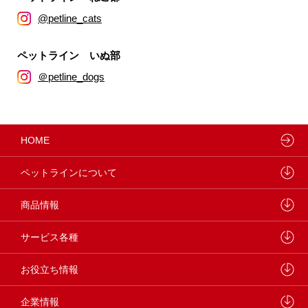
@petline_cats
ペットライン いぬ部
＠petline_dogs
HOME
ペットラインについて
ペットラインが大切にしていること
商品情報
研究開発センターについて
ドッグフード
サービス各種
学会・論文発表
キャットフード
ウェルネスナビ
お役立ち情報
製品・品質管理
小動物
しあわせマルシェ
ペットライン 犬ノート
企業情報