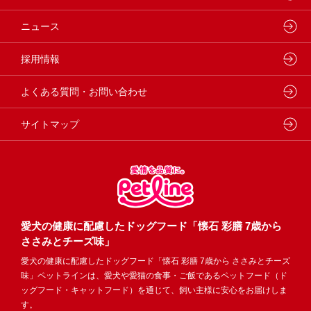
動物病院専用フード
どうぶつ病院宅配便
ペットライン 猫ノート
会社概要・事業所
ニュース
フードコンシェル
狂犬病予防
代表メッセージ
採用情報
企業理念・ビジョン
よくある質問・お問い合わせ
サイトマップ
愛犬の健康に配慮したドッグフード「懐石 彩膳 7歳から
ささみとチーズ味」
愛犬の健康に配慮したドッグフード「懐石 彩膳 7歳から ささみとチーズ
味」ペットラインは、愛犬や愛猫の食事・ご飯であるペットフード（ド
ッグフード・キャットフード）を通じて、飼い主様に安心をお届けしま
す。