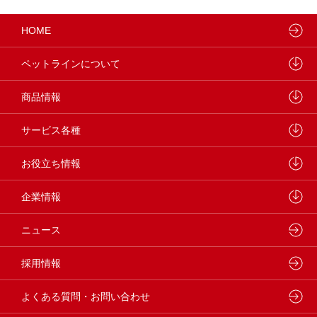
HOME
ペットラインについて
ペットラインが大切にしていること
商品情報
研究開発センターについて
ドッグフード
サービス各種
学会・論文発表
キャットフード
ウェルネスナビ
お役立ち情報
製品・品質管理
小動物
しあわせマルシェ
ペットライン 犬ノート
企業情報
動物病院専用フード
どうぶつ病院宅配便
ペットライン 猫ノート
会社概要・事業所
ニュース
フードコンシェル
狂犬病予防
代表メッセージ
採用情報
企業理念・ビジョン
よくある質問・お問い合わせ