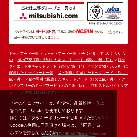
ドッグフード一覧
キャットフード一覧
子犬が食べてはいけないも
の
猫の下部尿路に配慮したキャットフード（猫のご飯・餌）
猫の
ダイエット用キャットフード（猫のご飯・餌）
犬の食物アレルギーに
配慮したドッグフード一覧
犬の腎臓に配慮したドッグフード（犬のご
飯・餌）
猫の腎臓に配慮したキャットフード（猫のご飯・餌）
グ
レインフリーのドッグフード（犬のご飯・餌）
猫用ストルバイトケア
フード
犬用尿路結石ケアフード
当社のウェブサイトは、利便性、品質維持・向上
を目的に、Cookieを使用しております。
利用規約
プライバシーポリシー
Cookie ポリシー
詳しくは、
クッキーポリシー
をご参照ください。
Cookieの利用に同意頂ける場合は、「同意する」
ボタンを押してください。
Copyright (C) PETLINE All Rights Reserved.