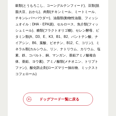
穀類(とうもろこし、コーングルテンフィード)、豆類(脱
脂大豆、おから)、肉類(チキンミール、ミートミール、
チキンレバーパウダー)、油脂類(動物性油脂、フィッシ
ュオイル：DHA・EPA源)、セルロース、魚介類(フィッ
シュミール)、糖類(フラクトオリゴ糖)、セレン酵母、ビ
タミン類(A、D3、E、K3、B1、B2、パントテン酸、ナ
イアシン、B6、葉酸、ビオチン、B12、C、コリン)、ミ
ネラル類(カルシウム、リン、ナトリウム、カリウム、塩
素、鉄、コバルト、銅、マンガン、亜鉛アミノ酸複合
体、亜鉛、ヨウ素)、アミノ酸類(メチオニン、トリプト
ファン)、酸化防止剤(ローズマリー抽出物、ミックスト
コフェロール)
ドッグフード一覧に戻る