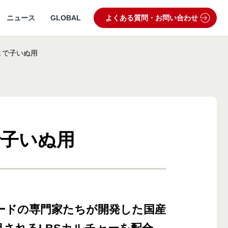
ニュース
GLOBAL
よくある質問・お問い合わせ
まで子いぬ用
で子いぬ用
うぶつ病院宅配便
業理念・ビジョン
製品・品質管理
狂犬病予防
動物病院専用フード
ードの専門家たちが開発した国産