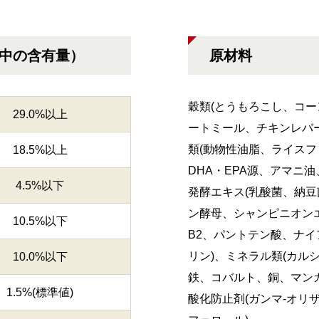
g中の含有量）
原材料
穀類(とうもろこし、コー
29.0%以上
ートミール、チキンレバー
類(動物性油脂、ライス
18.5%以上
DHA・EPA源、アマニ
4.5%以下
発酵エキス(乳酸菌、納豆
ン酵母、シャンピニオンエ
10.5%以下
B2、パントテン酸、ナイ
リン)、ミネラル類(カル
10.0%以下
鉄、コバルト、銅、マン
1.5%(標準値)
酸化防止剤(ガンマ-オリ