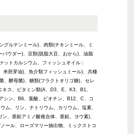
ングルテンミール)、肉類(チキンミール、ミ
パウダー)、豆類(脱脂大豆、おから)、油脂
ファットカルシウム、フィッシュオイル：
油、米胚芽油)、魚介類フィッシュミール)、共棲
菌、酵母菌)、糖類(フラクトオリゴ糖)、セレ
キス、ビタミン類(A、D3、E、K3、B1、
アシン、B6、葉酸、ビオチン、B12、C、コ
シウム、リン、ナトリウム、カリウム、塩素、
ガン、亜鉛アミノ酸複合体、亜鉛、ヨウ素)、
ザノール、ローズマリー抽出物、ミックストコ