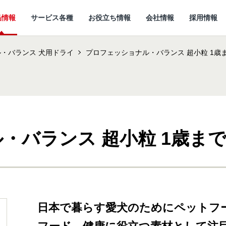
品情報
サービス各種
お役立ち情報
会社情報
採用情報
・バランス 犬用ドライ
プロフェッショナル・バランス 超小粒 1歳
・バランス 超小粒 1歳ま
情報
所
ていること
キャットフード
研究開発センターに
猫ノート お役立ち情報
しあわせマルシェ
代表メッセージ
ついて
小動物
ど
企
日本で暮らす愛犬のためにペットフ