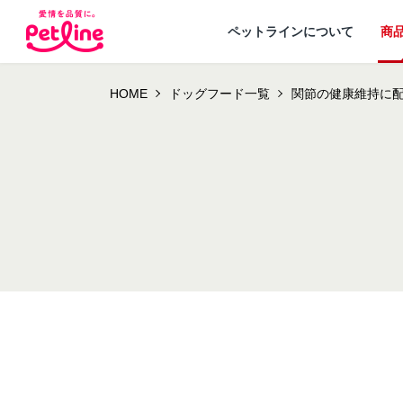
ペットラインについて
商
HOME
ドッグフード一覧
関節の健康維持に
ドッグフード
ペットラインが
犬ノート お役立ち
会社概要・事業
ウェルネスナビ
大切にし