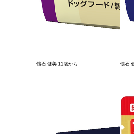
懐石 健美 11歳から
懐石 