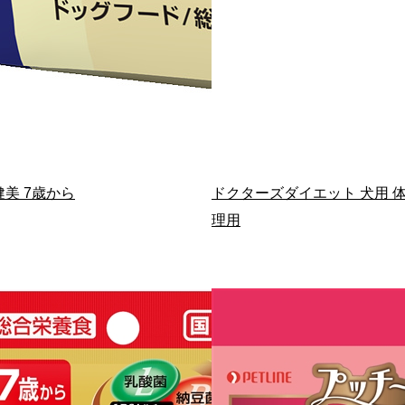
健美 7歳から
ドクターズダイエット 犬用 
理用