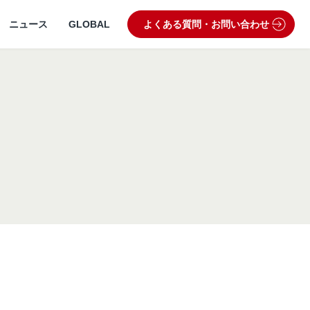
ニュース
GLOBAL
よくある質問・お問い合わせ
うぶつ病院宅配便
業理念・ビジョン
製品・品質管理
狂犬病予防
動物病院専用フード