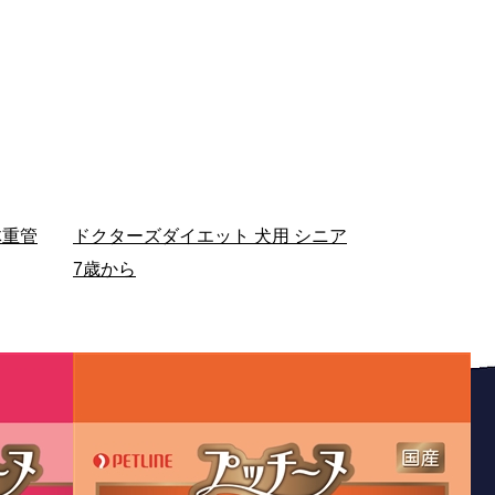
体重管
ドクターズダイエット 犬用 シニア
7歳から