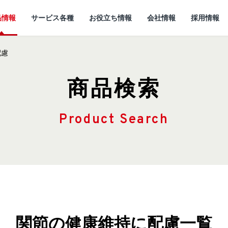
品情報
サービス各種
お役立ち情報
会社情報
採用情報
配慮
商品検索
Product Search
情報
所
ていること
キャットフード
研究開発センターに
猫ノート お役立ち情報
しあわせマルシェ
代表メッセージ
ついて
小動物
ど
企
関節の健康維持に配慮一覧