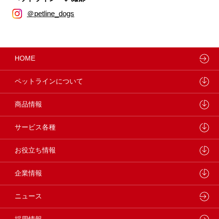
＠petline_dogs
HOME
ペットラインについて
ペットラインが大切にしていること
商品情報
研究開発センターについて
ドッグフード
サービス各種
学会・論文発表
キャットフード
ウェルネスナビ
お役立ち情報
製品・品質管理
小動物
しあわせマルシェ
ペットライン 犬ノート
企業情報
動物病院専用フード
どうぶつ病院宅配便
ペットライン 猫ノート
会社概要・事業所
ニュース
フードコンシェル
狂犬病予防
代表メッセージ