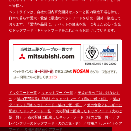
の皆様へ
ペットラインは、自社の国内研究開発センターと国内製造工場を持ち、
日本で暮らす愛犬・愛猫に最適なペットフードを研究・開発・製造して
おります。「愛情を品質に。」ペットの健康を第一に考えた安心・安全
なドッグフード・キャットフードをこれからもお届けしていきます。
ドッグフード一覧
キャットフード一覧
子犬が食べてはいけないも
の
猫の下部尿路に配慮したキャットフード（猫のご飯・餌）
猫の
ダイエット用キャットフード（猫のご飯・餌）
犬の食物アレルギーに
配慮したドッグフード一覧
犬の腎臓に配慮したドッグフード（犬のご
飯・餌）
猫の腎臓に配慮したキャットフード（猫のご飯・餌）
グ
レインフリーのドッグフード（犬のご飯・餌）
猫用ストルバイトケア
フード
犬用尿路結石ケアフード