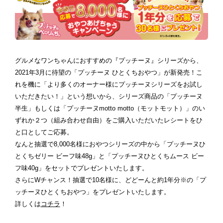
グルメなワンちゃんにおすすめの『プッチーヌ』シリーズから、
2021
年
3
月に待望の「プッチーヌ ひとくちおやつ」が新発売！こ
れを機に「より多くのオーナー様にプッチーヌシリーズをお試し
いただきたい！」という想いから、シリーズ商品の「プッチーヌ
半生」もしくは「プッチーヌ
motto motto
（モットモット）」のい
ずれか２つ（組み合わせ自由）をご購入いただいたレシートをひ
と口としてご応募。
なんと抽選で
8,000
名様におやつシリーズの中から「プッチーヌひ
とくちゼリー ビーフ味
48g
」と「プッチーヌひとくちムース ビー
フ味
40g
」をセットでプレゼントいたします。
さらに
W
チャンス！抽選で
10
名様に、どどーんと約
1
年分※の「プ
ッチーヌひとくちおやつ」をプレゼントいたします。
詳しくは
コチラ
！