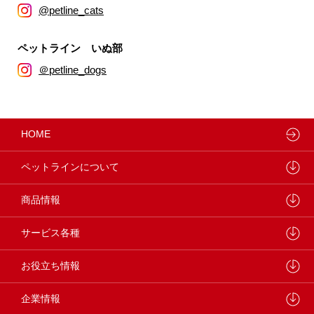
@petline_cats
ペットライン いぬ部
＠petline_dogs
HOME
ペットラインについて
ペットラインが大切にしていること
商品情報
研究開発センターについて
ドッグフード
サービス各種
学会・論文発表
キャットフード
ウェルネスナビ
お役立ち情報
製品・品質管理
小動物
しあわせマルシェ
ペットライン 犬ノート
企業情報