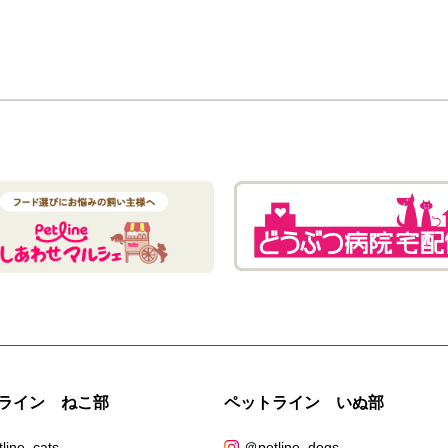
ライン ねこ部
ペットライン いぬ部
line_cats
＠petline_dogs