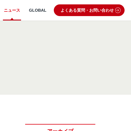
ニュース
GLOBAL
よくある質問・お問い合わせ
うぶつ病院宅配便
業理念・ビジョン
製品・品質管理
狂犬病予防
動物病院専用フード