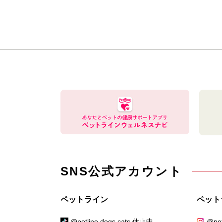
SNS公式アカウント
ペットライン
ペット
@petline.dogs.cats 休止中
@pet