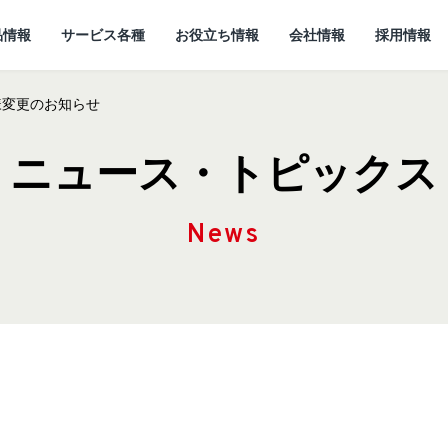
品情報
サービス各種
お役立ち情報
会社情報
採用情報
様変更のお知らせ
ニュース・トピックス
News
情報
所
ていること
キャットフード
研究開発センターに
猫ノート お役立ち情報
しあわせマルシェ
代表メッセージ
ついて
小動物
ど
企