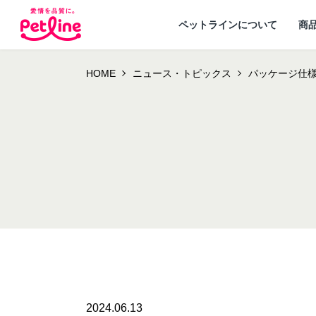
ペットラインについて
商
HOME
ニュース・トピックス
パッケージ仕
ドッグフード
ペットラインが
犬ノート お役立ち
会社概要・事業
ウェルネスナビ
大切にし
2024.06.13