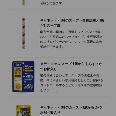
補給ができます。
キャネット＜3時のスープ＞白身魚添え 鶏
だしスープ風
南九州産の鶏肉を、贅沢トッピングと一緒に
おいしく煮込んだスープタイプ。小容量25ｇ
のスリムパウチだから、いつでも気軽に水分
補給ができます。
メディファス スープ 1歳から しらす・か
つお節入り
猫の体液に合わせて、スープの浸透圧を調
整。体にやさしい水分補給とともに、尿pHを
コントロールすることで下部尿路の健康維持
をサポート。
キャネット＜3時のムース＞1歳から かつ
お削り節入り