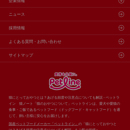
製品・品質管理
小動物
しあわせマルシェ
ペットライン 犬ノート
企業情報
動物病院専用フード
どうぶつ病院宅配便
ペットライン 猫ノート
会社概要・事業所
ニュース
フードコンシェル
狂犬病予防
代表メッセージ
採用情報
企業理念・ビジョン
よくある質問・お問い合わせ
サイトマップ
猫にとっておやつとは？あげる頻度や注意点についても解説 - ペットラ
イン 猫ノート「猫のおやつについて」ペットラインは、愛犬や愛猫の
食事・ご飯であるペットフード（ドッグフード・キャットフード）を通
じて、飼い主様に安心をお届けします。
国産ペットフードメーカー「ペットライン」
の「猫にとっておやつと