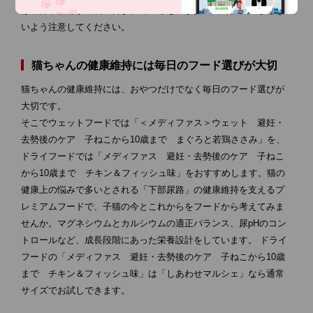
は塩分や糖分が過剰に含まれているものが多いので、食べさせな
いよう注意してください。
猫ちゃんの健康維持には毎日のフード選びが大切
猫ちゃんの健康維持には、おやつだけでなく毎日のフード選びが
大切です。
そこでウェットフードでは「＜メディファス＞ウェット 避妊・
去勢後のケア 子ねこから10歳まで まぐろと若鶏ささみ」を、
ドライフードでは「メディファス 避妊・去勢後のケア 子ねこ
から10歳まで チキン＆フィッシュ味」をおすすめします。猫の
健康上の悩みで多いとされる「下部尿路」の健康維持を支えるプ
レミアムフードで、子猫の今とこれからをフードから考えてみま
せんか。マグネシウムとカルシウムの適正バランス、尿pHのコン
トロールなど、成長段階にあった栄養設計をしています。 ドライ
フードの「メディファス 避妊・去勢後のケア 子ねこから10歳
まで チキン＆フィッシュ味」は「しあわせマルシェ」なら通常
サイズでお試しできます。