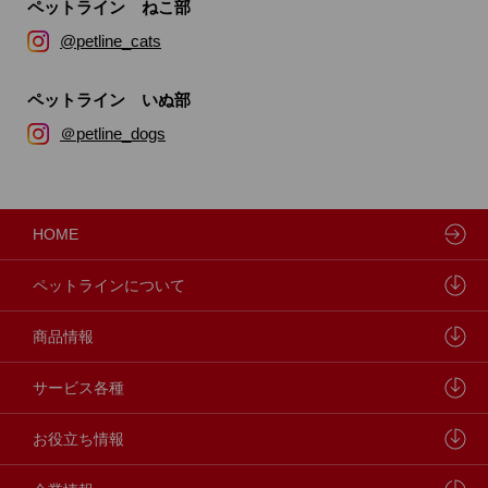
ペットライン ねこ部
@petline_cats
ペットライン いぬ部
＠petline_dogs
HOME
ペットラインについて
ペットラインが大切にしていること
商品情報
研究開発センターについて
ドッグフード
サービス各種
学会・論文発表
キャットフード
ウェルネスナビ
お役立ち情報