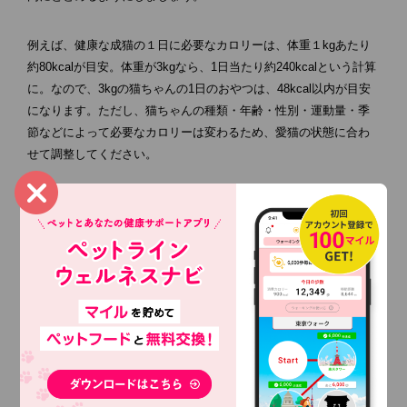
例えば、健康な成猫の１日に必要なカロリーは、体重１kgあたり
約80kcalが目安。体重が3kgなら、1日当たり約240kcalという計算
に。なので、3kgの猫ちゃんの1日のおやつは、48kcal以内が目安
になります。ただし、猫ちゃんの種類・年齢・性別・運動量・季
節などによって必要なカロリーは変わるため、愛猫の状態に合わ
せて調整してください。
▼年齢に応じた適切な食事量と回数について詳しくはこちら
（内部リンク：
フードの切り替えと年齢に応じた適切な食事量と
回数
）
おやつをあげる時の注意点
おやつの量や頻度を守ること以外に、「人間の食べ物をあげない
こと」も重要です。飼い主さんが食べているものを欲しがる猫ち
ゃんも少なくありません。人間の食べ物には、猫ちゃんにとって