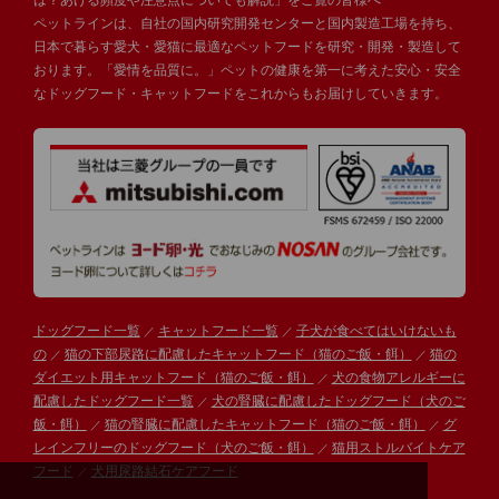
は？あげる頻度や注意点についても解説」をご覧の皆様へ
ペットラインは、自社の国内研究開発センターと国内製造工場を持ち、
日本で暮らす愛犬・愛猫に最適なペットフードを研究・開発・製造して
おります。「愛情を品質に。」ペットの健康を第一に考えた安心・安全
なドッグフード・キャットフードをこれからもお届けしていきます。
ドッグフード一覧
キャットフード一覧
子犬が食べてはいけないも
の
猫の下部尿路に配慮したキャットフード（猫のご飯・餌）
猫の
ダイエット用キャットフード（猫のご飯・餌）
犬の食物アレルギーに
配慮したドッグフード一覧
犬の腎臓に配慮したドッグフード（犬のご
飯・餌）
猫の腎臓に配慮したキャットフード（猫のご飯・餌）
グ
レインフリーのドッグフード（犬のご飯・餌）
猫用ストルバイトケア
フード
犬用尿路結石ケアフード