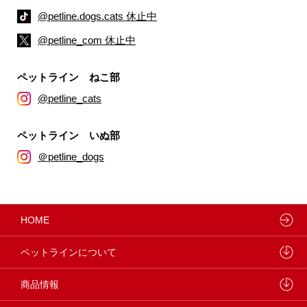
@petline.dogs.cats 休止中
@petline_com 休止中
ペットライン ねこ部
@petline_cats
ペットライン いぬ部
＠petline_dogs
HOME
ペットラインについて
ペットラインが大切にしていること
商品情報