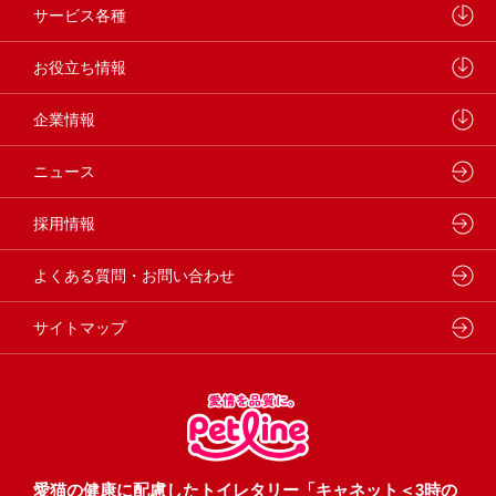
研究開発センターについて
ドッグフード
サービス各種
学会・論文発表
キャットフード
ウェルネスナビ
お役立ち情報
製品・品質管理
小動物
しあわせマルシェ
ペットライン 犬ノート
企業情報
動物病院専用フード
どうぶつ病院宅配便
ペットライン 猫ノート
会社概要・事業所
ニュース
フードコンシェル
狂犬病予防
代表メッセージ
採用情報
企業理念・ビジョン
よくある質問・お問い合わせ
サイトマップ
愛猫の健康に配慮したトイレタリー「キャネット＜3時の