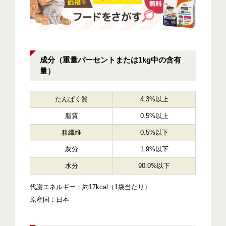
成分（重量パーセントまたは1kg中の含有
量）
たんぱく質
4.3%以上
脂質
0.5%以上
粗繊維
0.5%以下
灰分
1.9%以下
水分
90.0%以下
代謝エネルギー：約17kcal（1袋当たり）
原産国：日本