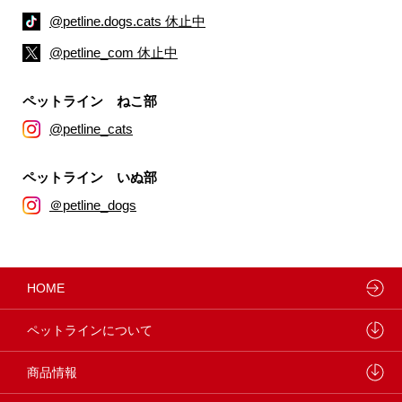
@petline.dogs.cats 休止中
@petline_com 休止中
ペットライン ねこ部
@petline_cats
ペットライン いぬ部
＠petline_dogs
HOME
ペットラインについて
ペットラインが大切にしていること
商品情報