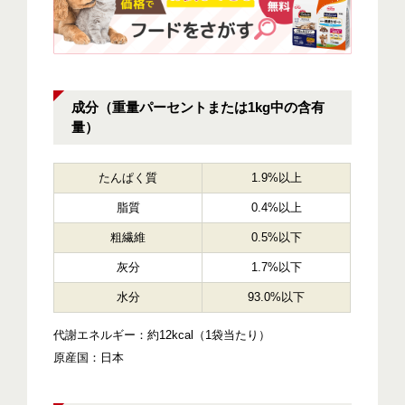
成分（重量パーセントまたは1kg中の含有
量）
たんぱく質
1.9%以上
脂質
0.4%以上
粗繊維
0.5%以下
灰分
1.7%以下
水分
93.0%以下
代謝エネルギー：約12kcal（1袋当たり）
原産国：日本