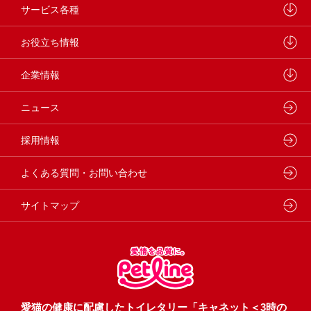
研究開発センターについて
ドッグフード
サービス各種
学会・論文発表
キャットフード
ウェルネスナビ
お役立ち情報
製品・品質管理
小動物
しあわせマルシェ
ペットライン 犬ノート
企業情報
動物病院専用フード
どうぶつ病院宅配便
ペットライン 猫ノート
会社概要・事業所
ニュース
フードコンシェル
狂犬病予防
代表メッセージ
採用情報
企業理念・ビジョン
よくある質問・お問い合わせ
サイトマップ
愛猫の健康に配慮したトイレタリー「キャネット＜3時の