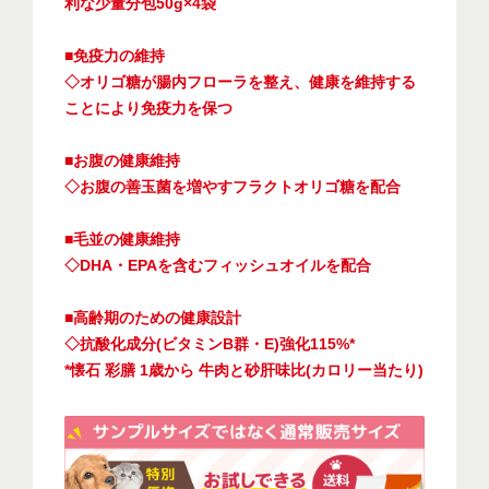
利な少量分包50g×4袋
■免疫力の維持
◇オリゴ糖が腸内フローラを整え、健康を維持する
ことにより免疫力を保つ
■お腹の健康維持
◇お腹の善玉菌を増やすフラクトオリゴ糖を配合
■毛並の健康維持
◇DHA・EPAを含むフィッシュオイルを配合
■高齢期のための健康設計
◇抗酸化成分(ビタミンB群・E)強化115%*
*懐石 彩膳 1歳から 牛肉と砂肝味比(カロリー当たり)