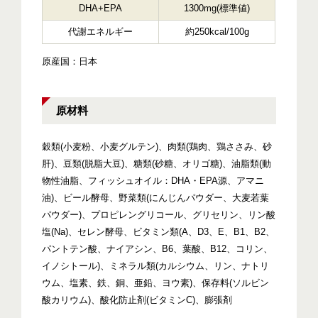
DHA+EPA
1300mg(標準値)
代謝エネルギー
約250kcal/100g
原産国：日本
原材料
穀類(小麦粉、小麦グルテン)、肉類(鶏肉、鶏ささみ、砂
肝)、豆類(脱脂大豆)、糖類(砂糖、オリゴ糖)、油脂類(動
物性油脂、フィッシュオイル：DHA・EPA源、アマニ
油)、ビール酵母、野菜類(にんじんパウダー、大麦若葉
パウダー)、プロピレングリコール、グリセリン、リン酸
塩(Na)、セレン酵母、ビタミン類(A、D3、E、B1、B2、
パントテン酸、ナイアシン、B6、葉酸、B12、コリン、
イノシトール)、ミネラル類(カルシウム、リン、ナトリ
ウム、塩素、鉄、銅、亜鉛、ヨウ素)、保存料(ソルビン
酸カリウム)、酸化防止剤(ビタミンC)、膨張剤