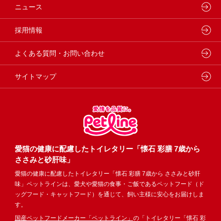
動物病院専用フード
どうぶつ病院宅配便
ペットライン 猫ノート
会社概要・事業所
ニュース
フードコンシェル
狂犬病予防
代表メッセージ
採用情報
企業理念・ビジョン
よくある質問・お問い合わせ
サイトマップ
愛猫の健康に配慮したトイレタリー「懐石 彩膳 7歳から
ささみと砂肝味」
愛猫の健康に配慮したトイレタリー「懐石 彩膳 7歳から ささみと砂肝
味」ペットラインは、愛犬や愛猫の食事・ご飯であるペットフード（ド
ッグフード・キャットフード）を通じて、飼い主様に安心をお届けしま
す。
国産ペットフードメーカー「ペットライン」
の「トイレタリー「懐石 彩