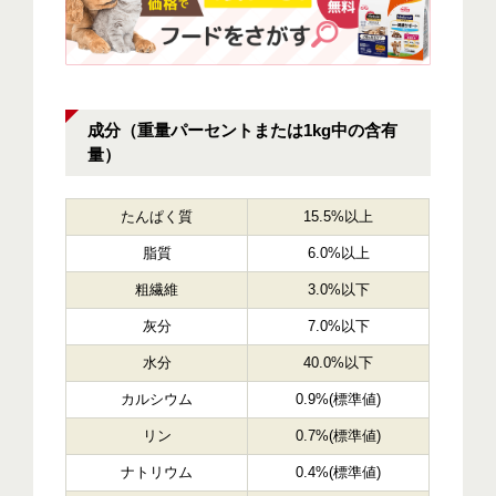
成分（重量パーセントまたは1kg中の含有
量）
たんぱく質
15.5%以上
脂質
6.0%以上
粗繊維
3.0%以下
灰分
7.0%以下
水分
40.0%以下
カルシウム
0.9%(標準値)
リン
0.7%(標準値)
ナトリウム
0.4%(標準値)