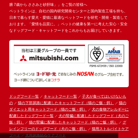
膳 7歳から ささみと砂肝味」」をご覧の皆様へ
ペットラインは、自社の国内研究開発センターと国内製造工場を持ち、
日本で暮らす愛犬・愛猫に最適なペットフードを研究・開発・製造して
おります。「愛情を品質に。」ペットの健康を第一に考えた安心・安全
なドッグフード・キャットフードをこれからもお届けしていきます。
ドッグフード一覧
キャットフード一覧
子犬が食べてはいけないも
の
猫の下部尿路に配慮したキャットフード（猫のご飯・餌）
猫の
ダイエット用キャットフード（猫のご飯・餌）
犬の食物アレルギーに
配慮したドッグフード一覧
犬の腎臓に配慮したドッグフード（犬のご
飯・餌）
猫の腎臓に配慮したキャットフード（猫のご飯・餌）
グ
レインフリーのドッグフード（犬のご飯・餌）
猫用ストルバイトケア
フード
犬用尿路結石ケアフード