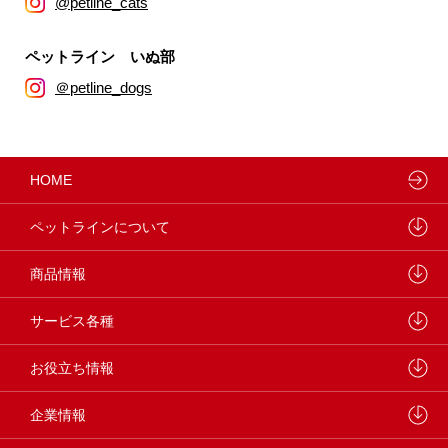
@petline_cats
ペットライン いぬ部
＠petline_dogs
HOME
ペットラインについて
ペットラインが大切にしていること
商品情報
研究開発センターについて
ドッグフード
サービス各種
学会・論文発表
キャットフード
ウェルネスナビ
お役立ち情報
製品・品質管理
小動物
しあわせマルシェ
ペットライン 犬ノート
企業情報