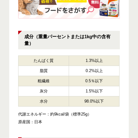
成分（重量パーセントまたは1kg中の含有
量）
たんぱく質
1.3%以上
脂質
0.2%以上
粗繊維
0.5％以下
灰分
1.5%以下
水分
98.0%以下
代謝エネルギー：約9kcal/袋（標準25g）
原産国：日本