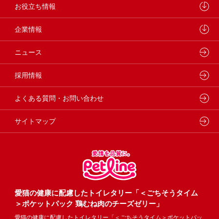
学会・論文発表
キャットフード
ウェルネスナビ
お役立ち情報
製品・品質管理
小動物
しあわせマルシェ
ペットライン 犬ノート
企業情報
動物病院専用フード
どうぶつ病院宅配便
ペットライン 猫ノート
会社概要・事業所
ニュース
フードコンシェル
狂犬病予防
代表メッセージ
採用情報
企業理念・ビジョン
よくある質問・お問い合わせ
サイトマップ
愛猫の健康に配慮したトイレタリー「＜ごちそうタイム
＞ポケットパック 鶏むね肉のチーズゼリー」
愛猫の健康に配慮したトイレタリー「＜ごちそうタイム＞ポケットパッ