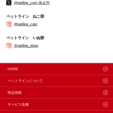
@petline_com 休止中
ペットライン ねこ部
@petline_cats
ペットライン いぬ部
＠petline_dogs
HOME
ペットラインについて
ペットラインが大切にしていること
商品情報
研究開発センターについて
ドッグフード
サービス各種