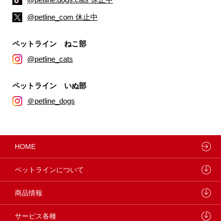
@petline_com 休止中
ペットライン ねこ部
@petline_cats
ペットライン いぬ部
＠petline_dogs
HOME
ペットラインについて
ペットラインが大切にしていること
商品情報
研究開発センターについて
ドッグフード
サービス各種