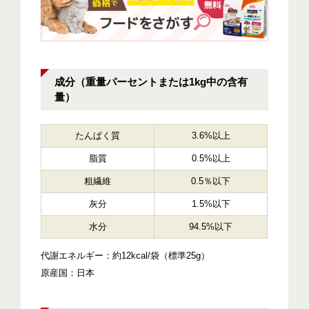
成分（重量パーセントまたは1kg中の含有
量）
たんぱく質
3.6%以上
脂質
0.5%以上
粗繊維
0.5％以下
灰分
1.5%以下
水分
94.5%以下
代謝エネルギー：約12kcal/袋（標準25g）
原産国：日本