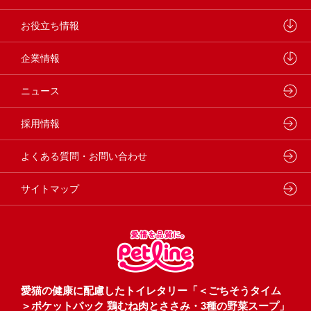
学会・論文発表
キャットフード
ウェルネスナビ
お役立ち情報
製品・品質管理
小動物
しあわせマルシェ
ペットライン 犬ノート
企業情報
動物病院専用フード
どうぶつ病院宅配便
ペットライン 猫ノート
会社概要・事業所
ニュース
フードコンシェル
狂犬病予防
代表メッセージ
採用情報
企業理念・ビジョン
よくある質問・お問い合わせ
サイトマップ
愛猫の健康に配慮したトイレタリー「＜ごちそうタイム
＞ポケットパック 鶏むね肉とささみ・3種の野菜スープ」