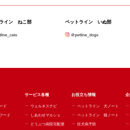
ライン ねこ部
ペットライン いぬ部
line_cats
＠petline_dogs
サービス各種
お役立ち情報
企
ード
ウェルネスナビ
ペットライン 犬ノート
フード
しあわせマルシェ
ペットライン 猫ノート
どうぶつ病院宅配便
狂犬病予防