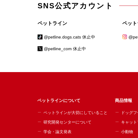
SNS公式アカウント
ペットライン
ペット
@petline.dogs.cats 休止中
@pet
@petline_com 休止中
ペットラインについて
商品情報
ペットラインが大切にしていること
ドッグフ
研究開発センターについて
キャット
学会・論文発表
小動物