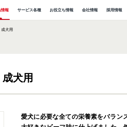
品情報
サービス各種
お役立ち情報
会社情報
採用情報
 成犬用
 成犬用
情報
所
ていること
キャットフード
研究開発センターに
猫ノート お役立ち情報
しあわせマルシェ
代表メッセージ
ついて
小動物
ど
企
愛犬に必要な全ての栄養素をバラン