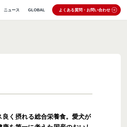
ニュース
GLOBAL
よくある質問・お問い合わせ
うぶつ病院宅配便
業理念・ビジョン
製品・品質管理
狂犬病予防
動物病院専用フード
ス良く摂れる総合栄養食。愛犬が