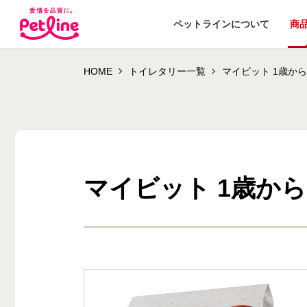
ペットラインについて
商
HOME
トイレタリー一覧
マイビット 1歳から
マイビット 1歳から
ドッグフード
ペットラインが
犬ノート お役立ち
会社概要・事業
ウェルネスナビ
大切にし