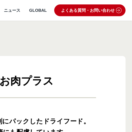
ニュース
GLOBAL
よくある質問・お問い合わせ
 お肉プラス
うぶつ病院宅配便
業理念・ビジョン
製品・品質管理
狂犬病予防
動物病院専用フード
別にパックしたドライフード。