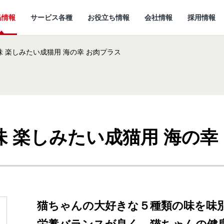
品情報
サービス各種
お役立ち情報
会社情報
採用情報
味 楽しみたい成猫用 海の幸 お肉プラス
味 楽しみたい成猫用 海の幸
情報
所
ていること
キャットフード
研究開発センターに
猫ノート お役立ち情報
しあわせマルシェ
代表メッセージ
ついて
小動物
ど
企
猫ちゃんの大好きな５種類の味を味