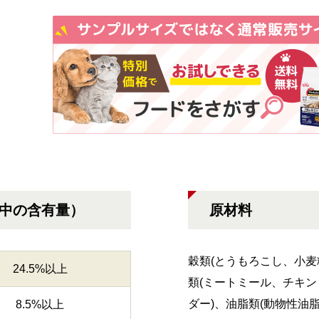
g中の含有量）
原材料
穀類(とうもろこし、小麦
24.5%以上
類(ミートミール、チキ
ダー)、油脂類(動物性油
8.5%以上