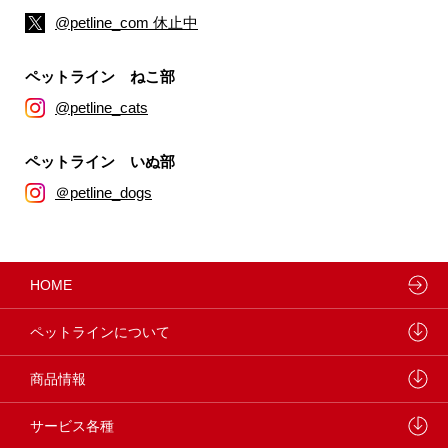
@petline_com 休止中
ペットライン ねこ部
@petline_cats
ペットライン いぬ部
＠petline_dogs
HOME
ペットラインについて
ペットラインが大切にしていること
商品情報
研究開発センターについて
ドッグフード
サービス各種