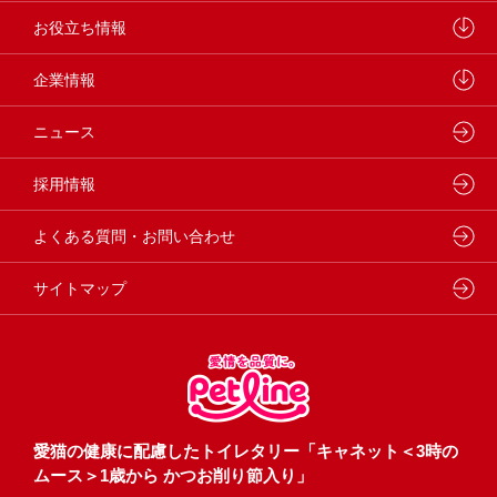
学会・論文発表
キャットフード
ウェルネスナビ
お役立ち情報
製品・品質管理
小動物
しあわせマルシェ
ペットライン 犬ノート
企業情報
動物病院専用フード
どうぶつ病院宅配便
ペットライン 猫ノート
会社概要・事業所
ニュース
フードコンシェル
狂犬病予防
代表メッセージ
採用情報
企業理念・ビジョン
よくある質問・お問い合わせ
サイトマップ
愛猫の健康に配慮したトイレタリー「キャネット＜3時の
ムース＞1歳から かつお削り節入り」