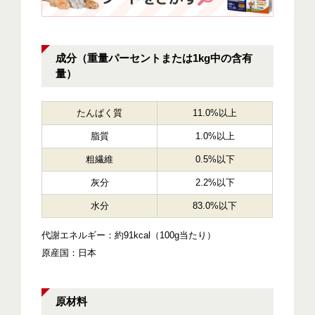
成分（重量パーセントまたは1kg中の含有
量）
たんぱく質
11.0%以上
脂質
1.0%以上
粗繊維
0.5%以下
灰分
2.2%以下
水分
83.0%以下
代謝エネルギー：約91kcal（100g当たり）
原産国：日本
原材料