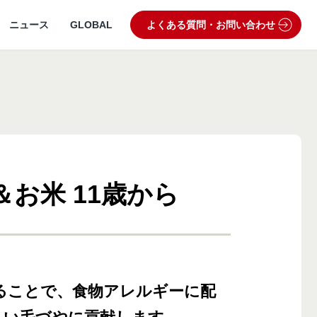
ニュース
GLOBAL
よくある質問・お問い合わせ
お米 11歳から
うぶつ病院宅配便
業理念・ビジョン
製品・品質管理
狂犬病予防
動物病院専用フード
ることで、食物アレルギーに配