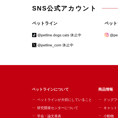
SNS公式アカウント
ペットライン
ペット
@petline.dogs.cats 休止中
@pet
@petline_com 休止中
ペットラインについて
商品情報
ペットラインが大切にしていること
ドッグフ
研究開発センターについて
キャット
学会・論文発表
小動物