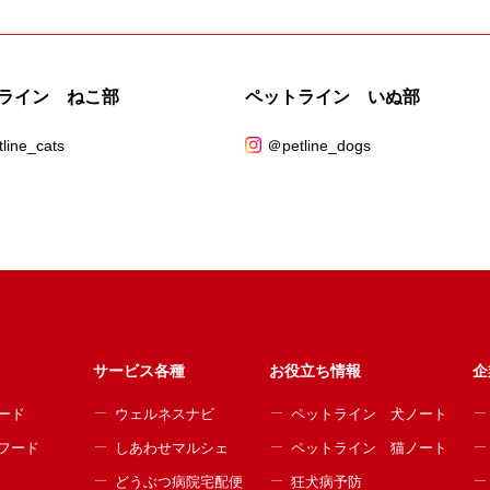
ライン ねこ部
ペットライン いぬ部
line_cats
＠petline_dogs
サービス各種
お役立ち情報
企
ード
ウェルネスナビ
ペットライン 犬ノート
フード
しあわせマルシェ
ペットライン 猫ノート
どうぶつ病院宅配便
狂犬病予防