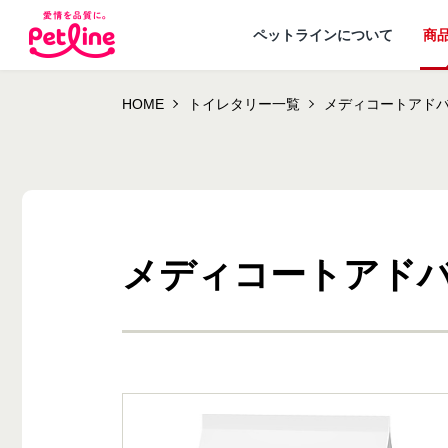
ペットラインについて
商
HOME
トイレタリー一覧
メディコートアドバ
メディコートアドバ
ドッグフード
ペットラインが
犬ノート お役立ち
会社概要・事業
ウェルネスナビ
大切にし