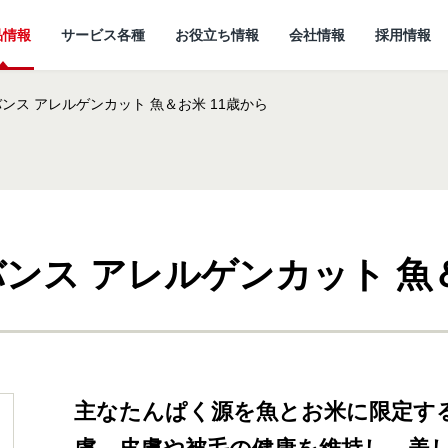
品情報
サービス各種
お役立ち情報
会社情報
採用情報
ンス アレルゲンカット 魚＆お米 11歳から
ンス アレルゲンカット 魚＆
情報
所
ていること
キャットフード
研究開発センターに
猫ノート お役立ち情報
しあわせマルシェ
代表メッセージ
ついて
小動物
ど
企
主なたんぱく源を魚とお米に限定す