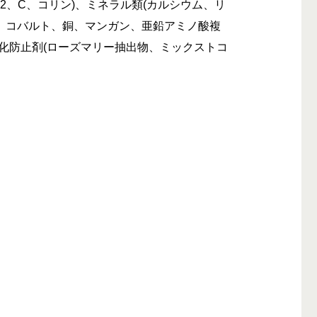
12、C、コリン)、ミネラル類(カルシウム、リ
、コバルト、銅、マンガン、亜鉛アミノ酸複
化防止剤(ローズマリー抽出物、ミックストコ