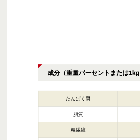
成分（重量パーセントまたは1k
たんぱく質
脂質
粗繊維