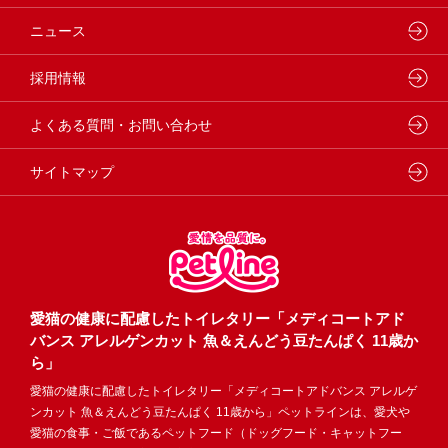
動物病院専用フード
どうぶつ病院宅配便
ペットライン 猫ノート
会社概要・事業所
ニュース
フードコンシェル
狂犬病予防
代表メッセージ
採用情報
企業理念・ビジョン
よくある質問・お問い合わせ
サイトマップ
愛猫の健康に配慮したトイレタリー「メディコートアド
バンス アレルゲンカット 魚＆えんどう豆たんぱく 11歳か
ら」
愛猫の健康に配慮したトイレタリー「メディコートアドバンス アレルゲ
ンカット 魚＆えんどう豆たんぱく 11歳から」ペットラインは、愛犬や
愛猫の食事・ご飯であるペットフード（ドッグフード・キャットフー