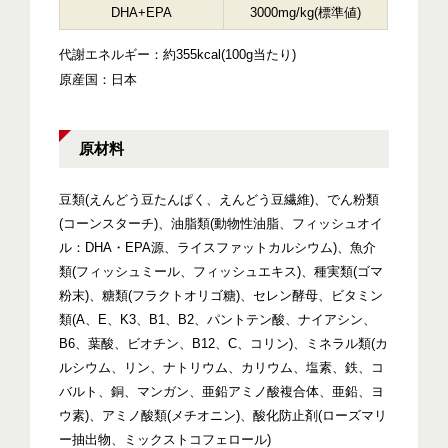
DHA+EPA
3000mg/kg(標準値)
代謝エネルギー：約355kcal(100g当たり)
原産国：日本
原材料
豆類(えんどう豆たんぱく、えんどう豆繊維)、でん粉類
(コーンスターチ)、油脂類(動物性油脂、フィッシュオイ
ル：DHA・EPA源、ライスファットカルシウム)、魚介
類(フィッシュミール、フィッシュエキス)、種実類(ゴマ
粉末)、糖類(フラクトオリゴ糖)、セレン酵母、ビタミン
類(A、E、K3、B1、B2、パントテン酸、ナイアシン、
B6、葉酸、ビオチン、B12、C、コリン)、ミネラル類(カ
ルシウム、リン、ナトリウム、カリウム、塩素、鉄、コ
バルト、銅、マンガン、亜鉛アミノ酸複合体、亜鉛、ヨ
ウ素)、アミノ酸類(メチオニン)、酸化防止剤(ローズマリ
ー抽出物、ミックストコフェロール)