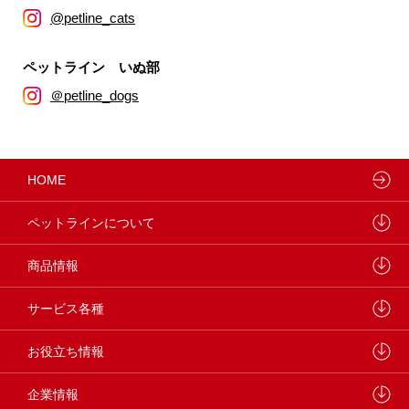
@petline_cats
ペットライン いぬ部
＠petline_dogs
HOME
ペットラインについて
ペットラインが大切にしていること
商品情報
研究開発センターについて
ドッグフード
サービス各種
学会・論文発表
キャットフード
ウェルネスナビ
お役立ち情報
製品・品質管理
小動物
しあわせマルシェ
ペットライン 犬ノート
企業情報