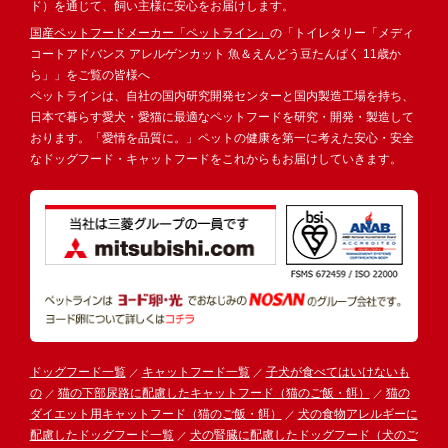
ド）を通じて、飼い主様に安心をお届けします。
国産ペットフードメーカー「ペットライン」
の「トイレタリー「メディ
コートアドバンス アレルゲンカット 魚＆えんどう豆たんぱく 11歳か
ら」」をご覧の皆様へ
ペットラインは、自社の国内研究開発センターと国内製造工場を持ち、
日本で暮らす愛犬・愛猫に最適なペットフードを研究・開発・製造して
おります。「愛情を品質に。」ペットの健康を第一に考えた安心・安全
なドッグフード・キャットフードをこれからもお届けしていきます。
ドッグフード一覧
キャットフード一覧
子犬が食べてはいけないも
の
猫の下部尿路に配慮したキャットフード（猫のご飯・餌）
猫の
ダイエット用キャットフード（猫のご飯・餌）
犬の食物アレルギーに
配慮したドッグフード一覧
犬の腎臓に配慮したドッグフード（犬のご