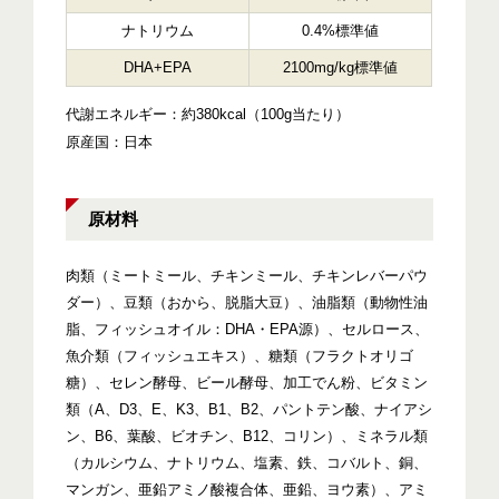
ナトリウム
0.4%標準値
DHA+EPA
2100mg/kg標準値
代謝エネルギー：約380kcal（100g当たり）
原産国：日本
原材料
肉類（ミートミール、チキンミール、チキンレバーパウ
ダー）、豆類（おから、脱脂大豆）、油脂類（動物性油
脂、フィッシュオイル：DHA・EPA源）、セルロース、
魚介類（フィッシュエキス）、糖類（フラクトオリゴ
糖）、セレン酵母、ビール酵母、加工でん粉、ビタミン
類（A、D3、E、K3、B1、B2、パントテン酸、ナイアシ
ン、B6、葉酸、ビオチン、B12、コリン）、ミネラル類
（カルシウム、ナトリウム、塩素、鉄、コバルト、銅、
マンガン、亜鉛アミノ酸複合体、亜鉛、ヨウ素）、アミ