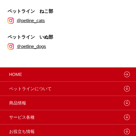
ペットライン ねこ部
@petline_cats
ペットライン いぬ部
＠petline_dogs
HOME
ペットラインについて
ペットラインが大切にしていること
商品情報
研究開発センターについて
ドッグフード
サービス各種
学会・論文発表
キャットフード
ウェルネスナビ
お役立ち情報