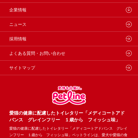
製品・品質管理
小動物
しあわせマルシェ
ペットライン 犬ノート
企業情報
動物病院専用フード
どうぶつ病院宅配便
ペットライン 猫ノート
会社概要・事業所
ニュース
フードコンシェル
狂犬病予防
代表メッセージ
採用情報
企業理念・ビジョン
よくある質問・お問い合わせ
サイトマップ
愛猫の健康に配慮したトイレタリー「メディコートアド
バンス グレインフリー １歳から フィッシュ味」
愛猫の健康に配慮したトイレタリー「メディコートアドバンス グレイ
ンフリー １歳から フィッシュ味」ペットラインは、愛犬や愛猫の食