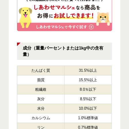
成分（重量パーセントまたは1kg中の含有
量）
たんぱく質
31.5%以上
脂質
15.5%以上
粗繊維
8.0％以下
灰分
8.5%以下
水分
10.0%以下
カルシウム
1.0%標準値
リン
0.7%標準値