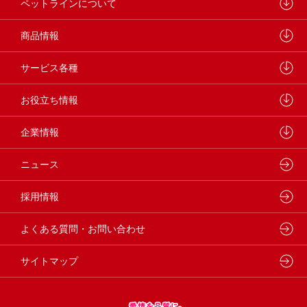
ペットラインについて
ペットラインが大切にしていること
商品情報
研究開発センターについて
ドッグフード
サービス各種
学会・論文発表
キャットフード
ウェルネスナビ
お役立ち情報
製品・品質管理
小動物
しあわせマルシェ
ペットライン 犬ノート
企業情報
動物病院専用フード
どうぶつ病院宅配便
ペットライン 猫ノート
会社概要・事業所
ニュース
フードコンシェル
狂犬病予防
代表メッセージ
採用情報
企業理念・ビジョン
よくある質問・お問い合わせ
サイトマップ