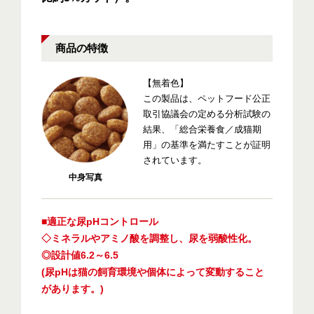
商品の特徴
【無着色】
この製品は、ペットフード公正
取引協議会の定める分析試験の
結果、「総合栄養食／成猫期
用」の基準を満たすことが証明
されています。
中身写真
■適正な尿pHコントロール
◇ミネラルやアミノ酸を調整し、尿を弱酸性化。
◎設計値6.2～6.5
(尿pHは猫の飼育環境や個体によって変動すること
があります。)