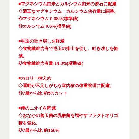
■マグネシウム由来とカルシウム由来の尿石に配慮
◇適正なマグネシウム・カルシウム含有量に調整。
◎マグネシウム 0.08%(標準値)
◎カルシウム 0.6%(標準値)
■毛玉の吐き戻しを軽減
◇食物繊維含有で毛玉の排出を促し、吐き戻しを軽
減。
◎食物繊維含有量 14.0%(標準値）
■カロリー控えめ
◇運動が不足しがちな室内猫の体重管理に配慮。
◎7歳から比 約5%カット
■便のニオイを軽減
◇おなかの善玉菌の乳酸菌を増やすフラクトオリゴ
糖を強化。
◎7歳から比 約150%