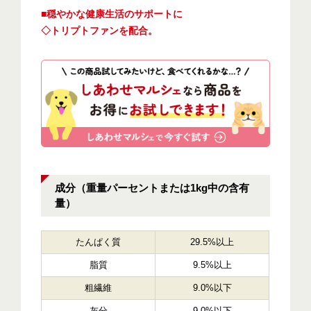
■穏やかな健康生活のサポートに
◇トリプトファンを配合。
成分（重量パーセントまたは1kg中の含有
量）
たんぱく質
29.5%以上
脂質
9.5%以上
粗繊維
9.0%以下
灰分
9.0%以下