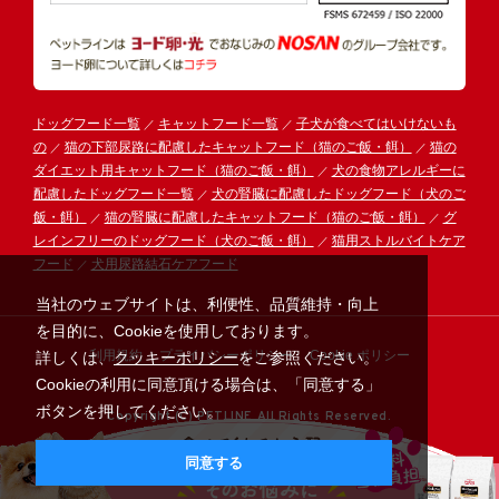
ドッグフード一覧
キャットフード一覧
子犬が食べてはいけないも
の
猫の下部尿路に配慮したキャットフード（猫のご飯・餌）
猫の
ダイエット用キャットフード（猫のご飯・餌）
犬の食物アレルギーに
配慮したドッグフード一覧
犬の腎臓に配慮したドッグフード（犬のご
飯・餌）
猫の腎臓に配慮したキャットフード（猫のご飯・餌）
グ
レインフリーのドッグフード（犬のご飯・餌）
猫用ストルバイトケア
フード
犬用尿路結石ケアフード
当社のウェブサイトは、利便性、品質維持・向上
を目的に、Cookieを使用しております。
利用規約
プライバシーポリシー
Cookie ポリシー
詳しくは、
クッキーポリシー
をご参照ください。
Cookieの利用に同意頂ける場合は、「同意する」
ボタンを押してください。
Copyright (C) PETLINE All Rights Reserved.
同意する