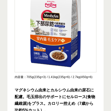
内容量
705g(235g×3)
1.41kg(235g×6)
2.7kg(450g×6)
マグネシウム由来とカルシウム由来の尿石に
配慮。毛玉排出のサポートにセルロース(食物
繊維源)をプラス。カロリー控えめ（7歳から
比約5%カット）。