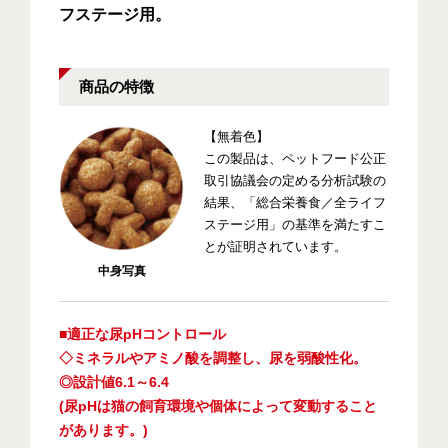
フステージ用。
商品の特徴
【無着色】
この製品は、ペットフード公正
取引協議会の定める分析試験の
結果、「総合栄養食／全ライフ
ステージ用」の基準を満たすこ
とが証明されています。
中身写真
■適正な尿pHコントロール
◇ミネラルやアミノ酸を調整し、尿を弱酸性化。
◎設計値6.1～6.4
(尿pHは猫の飼育環境や個体によって変動すること
があります。)