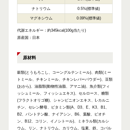
ナトリウム
0.5%(標準値)
マグネシウム
0.09%(標準値)
代謝エネルギー：約345kcal(100g当たり)
原産国：日本
原材料
穀類(とうもろこし、コーングルテンミール)、肉類(ミー
トミール、チキンミール、チキンレバーパウダー)、豆類
(おから)、油脂類(動物性油脂、アマニ油)、魚介類(フィ
ッシュミール、フィッシュエキス)、セルロース、糖類
(フラクトオリゴ糖)、シャンピニオンエキス、L-カルニ
チン、セレン酵母、ビタミン類(A、D3、E、K3、B1、
B2、パントテン酸、ナイアシン、B6、葉酸、ビオチ
ン、B12、コリン、イノシトール)、ミネラル類(カルシ
ウム、リン、ナトリウム、カリウム、塩素、鉄、コバル