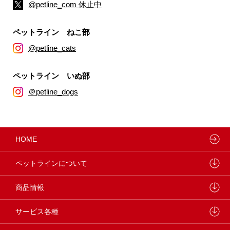
@petline_com 休止中
ペットライン ねこ部
@petline_cats
ペットライン いぬ部
＠petline_dogs
HOME
ペットラインについて
ペットラインが大切にしていること
商品情報
研究開発センターについて
ドッグフード
サービス各種