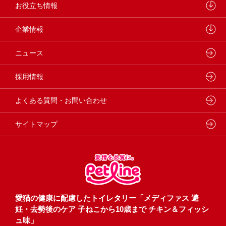
学会・論文発表
キャットフード
ウェルネスナビ
お役立ち情報
製品・品質管理
小動物
しあわせマルシェ
ペットライン 犬ノート
企業情報
動物病院専用フード
どうぶつ病院宅配便
ペットライン 猫ノート
会社概要・事業所
ニュース
フードコンシェル
狂犬病予防
代表メッセージ
採用情報
企業理念・ビジョン
よくある質問・お問い合わせ
サイトマップ
愛猫の健康に配慮したトイレタリー「メディファス 避
妊・去勢後のケア 子ねこから10歳まで チキン＆フィッシ
ュ味」