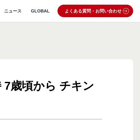
ニュース
GLOBAL
よくある質問・お問い合わせ
7歳頃から チキン
うぶつ病院宅配便
業理念・ビジョン
製品・品質管理
狂犬病予防
動物病院専用フード