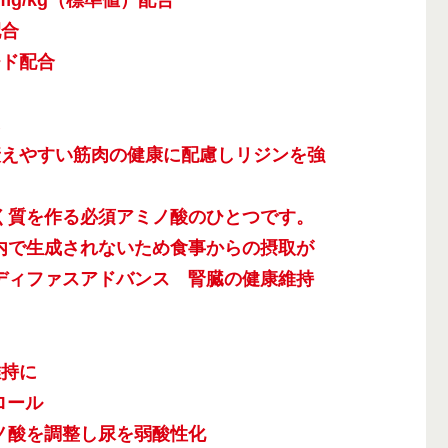
mg/kg（標準値）配合
配合
チド配合
に
衰えやすい筋肉の健康に配慮しリジンを強
く質を作る必須アミノ酸のひとつです。
内で生成されないため食事からの摂取が
ディファスアドバンス 腎臓の健康維持
維持に
ロール
ノ酸を調整し尿を弱酸性化