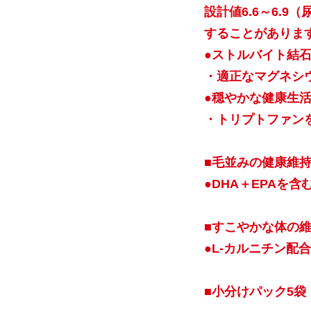
設計値6.6～6.
することがありま
●ストルバイト結
・適正なマグネシウ
●穏やかな健康生
・トリプトファン
■毛並みの健康維
●DHA＋EPAを
■すこやかな体の
●L-カルニチン配合
■小分けパック5袋