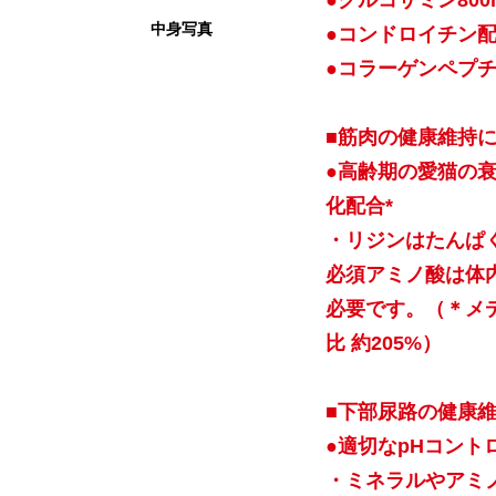
●グルコサミン800
中身写真
●コンドロイチン
●コラーゲンペプ
■筋肉の健康維持
●高齢期の愛猫の
化配合*
・リジンはたんぱ
必須アミノ酸は体
必要です。（＊メ
比 約205%）
■下部尿路の健康
●適切なpHコント
・ミネラルやアミ