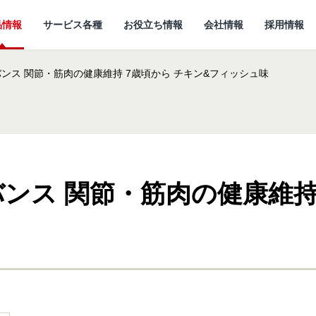
品情報
サービス各種
お役立ち情報
会社情報
採用情報
ンス 関節・筋肉の健康維持 7歳頃から チキン&フィッシュ味
ンス 関節・筋肉の健康維持 
情報
所
ていること
キャットフード
研究開発センターに
猫ノート お役立ち情報
しあわせマルシェ
代表メッセージ
ついて
小動物
ど
企