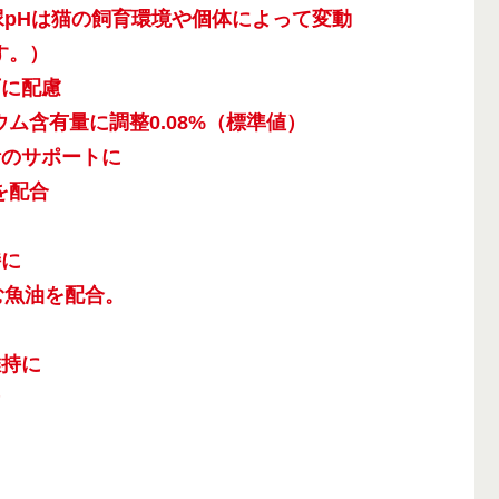
9（尿pHは猫の飼育環境や個体によって変動
す。）
石に配慮
ム含有量に調整0.08%（標準値）
活のサポートに
を配合
持に
含む魚油を配合。
維持に