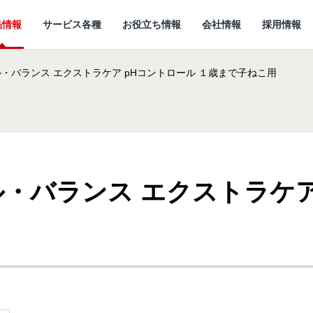
品情報
サービス各種
お役立ち情報
会社情報
採用情報
・バランス エクストラケア pHコントロール １歳まで子ねこ用
・バランス エクストラケア
情報
所
ていること
キャットフード
研究開発センターに
猫ノート お役立ち情報
しあわせマルシェ
代表メッセージ
ついて
小動物
ど
企