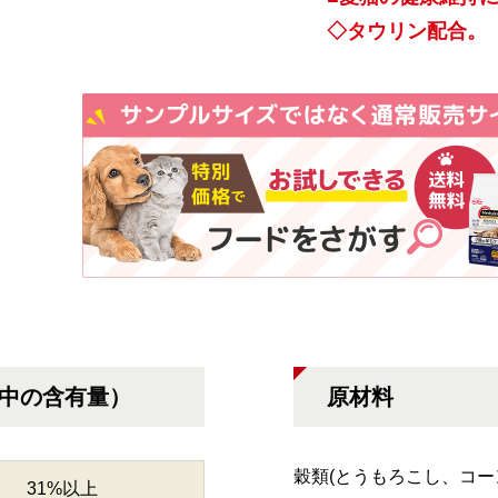
◇タウリン配合。
g中の含有量）
原材料
穀類(とうもろこし、コー
31%以上