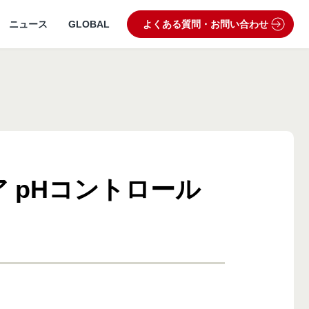
ニュース
GLOBAL
よくある質問・お問い合わせ
 pHコントロール
うぶつ病院宅配便
業理念・ビジョン
製品・品質管理
狂犬病予防
動物病院専用フード