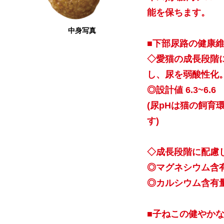
能を保ちます。
中身写真
■下部尿路の健康
◇愛猫の成長段階
し、尿を弱酸性化
◎設計値 6.3~6.6
(尿pHは猫の飼
す)
◇成長段階に配慮
◎マグネシウム含有量
◎カルシウム含有量 
■子ねこの健やか