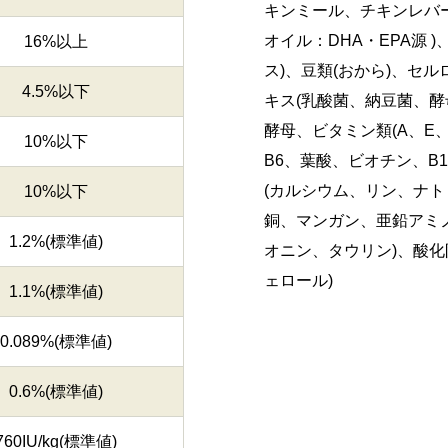
キンミール、チキンレバー
オイル：DHA・EPA源
16%以上
ス)、豆類(おから)、セ
4.5%以下
キス(乳酸菌、納豆菌、酵
酵母、ビタミン類(A、E
10%以下
B6、葉酸、ビオチン、B
(カルシウム、リン、ナ
10%以下
銅、マンガン、亜鉛アミノ
1.2%(標準値)
オニン、タウリン)、酸化
ェロール)
1.1%(標準値)
0.089%(標準値)
0.6%(標準値)
760IU/kg(標準値)