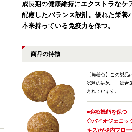
成長期の健康維持にエクストラなケ
配慮したバランス設計。優れた栄養
本来持っている免疫力を保つ。
商品の特徴
【無着色】この製品
試験の結果、「総合
されています。
■免疫機能を保つ
◇バイオジェニック
キス)が腸内フロ