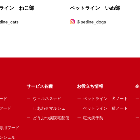
ライン ねこ部
ペットライン いぬ部
line_cats
＠petline_dogs
サービス各種
お役立ち情報
企
ード
ウェルネスナビ
ペットライン 犬ノート
フード
しあわせマルシェ
ペットライン 猫ノート
どうぶつ病院宅配便
狂犬病予防
専用フード
ンシェル