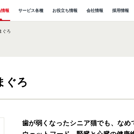
品情報
サービス各種
お役立ち情報
会社情報
採用情報
まぐろ
まぐろ
情報
所
ていること
キャットフード
研究開発センターに
猫ノート お役立ち情報
しあわせマルシェ
代表メッセージ
ついて
小動物
ど
企
歯が弱くなったシニア猫でも、なめ