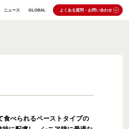
ニュース
GLOBAL
よくある質問・お問い合わせ
うぶつ病院宅配便
業理念・ビジョン
製品・品質管理
狂犬病予防
動物病院専用フード
て食べられるペーストタイプの