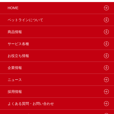
HOME
ペットラインについて
ペットラインが大切にしていること
商品情報
研究開発センターについて
ドッグフード
サービス各種
学会・論文発表
キャットフード
ウェルネスナビ
お役立ち情報
製品・品質管理
小動物
しあわせマルシェ
ペットライン 犬ノート
企業情報
動物病院専用フード
どうぶつ病院宅配便
ペットライン 猫ノート
会社概要・事業所
ニュース
フードコンシェル
狂犬病予防
代表メッセージ
採用情報
企業理念・ビジョン
よくある質問・お問い合わせ