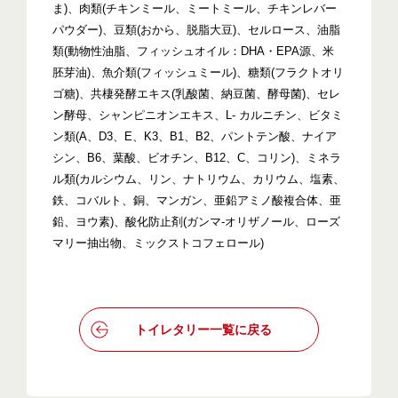
ま)、肉類(チキンミール、ミートミール、チキンレバー
パウダー)、豆類(おから、脱脂大豆)、セルロース、油脂
類(動物性油脂、フィッシュオイル：DHA・EPA源、米
胚芽油)、魚介類(フィッシュミール)、糖類(フラクトオリ
ゴ糖)、共棲発酵エキス(乳酸菌、納豆菌、酵母菌)、セレ
ン酵母、シャンピニオンエキス、L- カルニチン、ビタミ
ン類(A、D3、E、K3、B1、B2、パントテン酸、ナイア
シン、B6、葉酸、ビオチン、B12、C、コリン)、ミネラ
ル類(カルシウム、リン、ナトリウム、カリウム、塩素、
鉄、コバルト、銅、マンガン、亜鉛アミノ酸複合体、亜
鉛、ヨウ素)、酸化防止剤(ガンマ-オリザノール、ローズ
マリー抽出物、ミックストコフェロール)
トイレタリー一覧に戻る