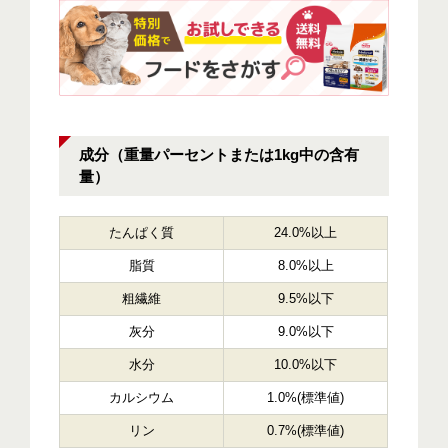
成分（重量パーセントまたは1kg中の含有
量）
たんぱく質
24.0%以上
脂質
8.0%以上
粗繊維
9.5%以下
灰分
9.0%以下
水分
10.0%以下
カルシウム
1.0%(標準値)
リン
0.7%(標準値)