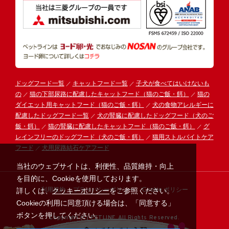
ドッグフード一覧
キャットフード一覧
子犬が食べてはいけないも
の
猫の下部尿路に配慮したキャットフード（猫のご飯・餌）
猫の
ダイエット用キャットフード（猫のご飯・餌）
犬の食物アレルギーに
配慮したドッグフード一覧
犬の腎臓に配慮したドッグフード（犬のご
飯・餌）
猫の腎臓に配慮したキャットフード（猫のご飯・餌）
グ
レインフリーのドッグフード（犬のご飯・餌）
猫用ストルバイトケア
フード
犬用尿路結石ケアフード
当社のウェブサイトは、利便性、品質維持・向上
を目的に、Cookieを使用しております。
利用規約
プライバシーポリシー
Cookie ポリシー
詳しくは、
クッキーポリシー
をご参照ください。
Cookieの利用に同意頂ける場合は、「同意する」
ボタンを押してください。
Copyright (C) PETLINE All Rights Reserved.