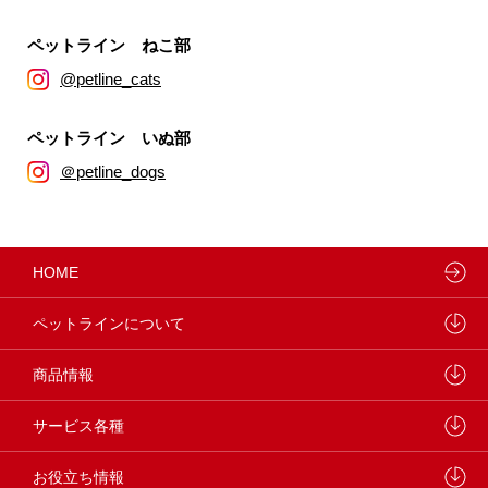
ペットライン ねこ部
@petline_cats
ペットライン いぬ部
＠petline_dogs
HOME
ペットラインについて
ペットラインが大切にしていること
商品情報
研究開発センターについて
ドッグフード
サービス各種
学会・論文発表
キャットフード
ウェルネスナビ
お役立ち情報