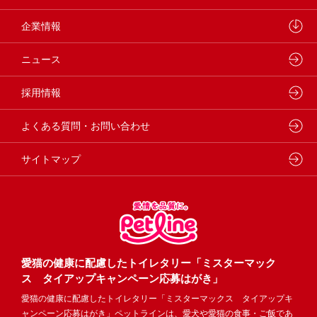
製品・品質管理
小動物
しあわせマルシェ
ペットライン 犬ノート
企業情報
動物病院専用フード
どうぶつ病院宅配便
ペットライン 猫ノート
会社概要・事業所
ニュース
フードコンシェル
狂犬病予防
代表メッセージ
採用情報
企業理念・ビジョン
よくある質問・お問い合わせ
サイトマップ
愛猫の健康に配慮したトイレタリー「ミスターマック
ス タイアップキャンペーン応募はがき」
愛猫の健康に配慮したトイレタリー「ミスターマックス タイアップキ
ャンペーン応募はがき」ペットラインは、愛犬や愛猫の食事・ご飯であ