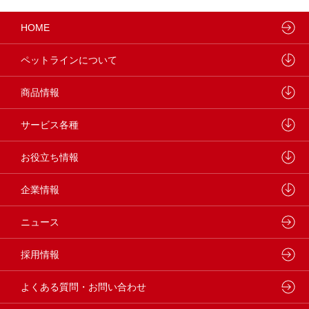
HOME
ペットラインについて
ペットラインが大切にしていること
商品情報
研究開発センターについて
ドッグフード
サービス各種
学会・論文発表
キャットフード
ウェルネスナビ
お役立ち情報
製品・品質管理
小動物
しあわせマルシェ
ペットライン 犬ノート
企業情報
動物病院専用フード
どうぶつ病院宅配便
ペットライン 猫ノート
会社概要・事業所
ニュース
フードコンシェル
狂犬病予防
代表メッセージ
採用情報
企業理念・ビジョン
よくある質問・お問い合わせ