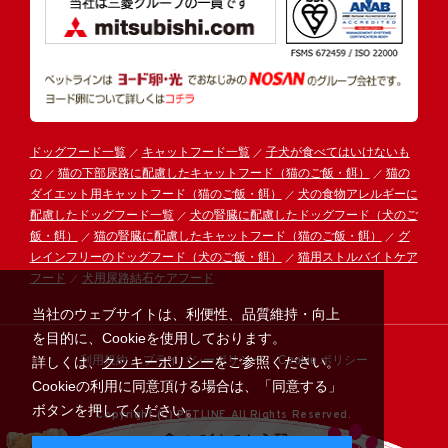
ドッグフード一覧
キャットフード一覧
子犬が食べてはいけないも
の
猫の下部尿路に配慮したキャットフード（猫のご飯・餌）
猫の
ダイエット用キャットフード（猫のご飯・餌）
犬の食物アレルギーに
配慮したドッグフード一覧
犬の腎臓に配慮したドッグフード（犬のご
飯・餌）
猫の腎臓に配慮したキャットフード（猫のご飯・餌）
グ
レインフリーのドッグフード（犬のご飯・餌）
猫用ストルバイトケア
フード
犬用尿路結石ケアフード
当社のウェブサイトは、利便性、品質維持・向上
を目的に、Cookieを使用しております。
利用規約
プライバシーポリシー
Cookie ポリシー
詳しくは、
クッキーポリシー
をご参照ください。
Cookieの利用に同意頂ける場合は、「同意する」
ボタンを押してください。
Copyright (C) PETLINE All Rights Reserved.