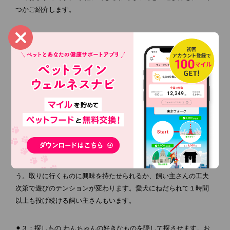
つかご紹介します。
⚫︎１：引っぱりっこ ぬいぐるみなどが付いたロープや、両端をコ
ブにしたロープなどで、わんちゃんと引き合う遊び。誘いかける
時は生き物のように動かし、じらします。体力のあるなしに関わ
らず、多くのわんちゃんが大好きな遊びです。おもちゃを無理に
引っ張ったり強引に奪い取ったりすると、思わぬ事故や怪我の原
因になりかねないので、安全面を考慮して楽しく遊びましょう。
⚫︎２：ボール投げ おもちゃやボールなどを投げて飼い主さんの元
へ持ってきてもらう遊びで、運動が大好きなわんちゃんにおすす
めです。反応が薄い場合には遊びのルールを理解していないこと
があるので、まずはルールを教えるところから始めてみましょ
う。取りに行くものに興味を持たせられるか、飼い主さんの工夫
次第で遊びのテンションが変わります。愛犬にねだられて１時間
以上も投げ続ける飼い主さんもいます。
⚫︎３：探しもの わんちゃんの好きなものを隠して探させます。お