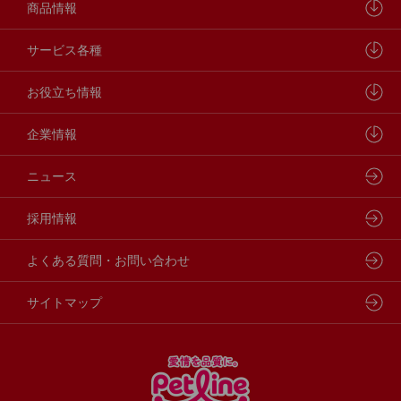
ペットラインが大切にしていること
商品情報
研究開発センターについて
ドッグフード
サービス各種
学会・論文発表
キャットフード
ウェルネスナビ
お役立ち情報
製品・品質管理
小動物
しあわせマルシェ
ペットライン 犬ノート
企業情報
動物病院専用フード
どうぶつ病院宅配便
ペットライン 猫ノート
会社概要・事業所
ニュース
フードコンシェル
狂犬病予防
代表メッセージ
採用情報
企業理念・ビジョン
よくある質問・お問い合わせ
サイトマップ