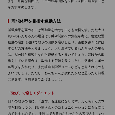
ます。可能な範囲で、１日の給与回数を２回～４回に増やすこと
をおすすめします。
理想体型を目指す運動方法
減量効果を高めるには運動量を増やすことも大切です。ただ太り
気味のわんちゃんの場合は心臓や関節への負担を考え、急激な運
動量の増加は避けて散歩の回数を増やしたり、距離を徐々に伸ば
すなどの方法をとりましょう。太り過ぎているわんちゃんの場合
は、獣医師と相談しながら運動すると良いでしょう。普段から散
歩をしている場合は、散歩する距離を長くしたり、散歩中にボー
ル遊びを入れたり、また坂道や階段コースなどをとり入れるのも
よいでしょう。ただし、わんちゃんが疲れたかなと思ったら無理
はさせず、休憩させてあげましょう。
「遊び」で楽しくダイエット
日々の散歩の他に、「遊び」も運動になります。わんちゃんの本
能を刺激しつつ、飼い主さんとのコミュニケーションにも役立つ
のでおすすめです。 手軽にできるわんちゃんとの遊び方を、いく