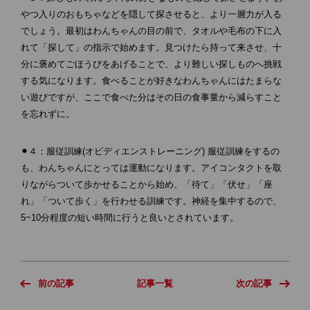
やつ入りのおもちゃなどを隠して探させると、より一層力が入る
でしょう。最初はわんちゃんの目の前で、タオルや毛布の下に入
れて「探して」の指示で始めます。見つけたら持って来させ、十
分に褒めてごほうびをあげることで、より難しい探しものへ挑戦
する気になります。食べることが好きなわんちゃんにはたまらな
い遊びですが、ここで食べた分はその日の食事量から減らすこと
を忘れずに。
⚫︎４：服従訓練(オビディエンストレーニング) 服従訓練をするの
も、わんちゃんにとっては運動になります。アイコンタクトを取
りながらついて歩かせることから始め、「待て」「伏せ」「座
れ」「ついて歩く」を行わせる訓練です。神経を集中するので、
5~10分程度の短い時間に行うと良いとされています。
前の記事
記事一覧
次の記事