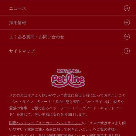
動物病院専用フード
どうぶつ病院宅配便
ペットライン 猫ノート
会社概要・事業所
ニュース
フードコンシェル
狂犬病予防
代表メッセージ
採用情報
企業理念・ビジョン
よくある質問・お問い合わせ
サイトマップ
メスの犬はオスより飼いやすい？家族に迎える前に知っておきたいこと
- ペットライン 犬ノート「犬の生態と習性」ペットラインは、愛犬や
愛猫の食事・ご飯であるペットフード（ドッグフード・キャットフー
ド）を通じて、飼い主様に安心をお届けします。
国産ペットフードメーカー「ペットライン」
の「メスの犬はオスより飼
いやすい？家族に迎える前に知っておきたいこと」をご覧の皆様へ
ペットラインは、自社の国内研究開発センターと国内製造工場を持ち、