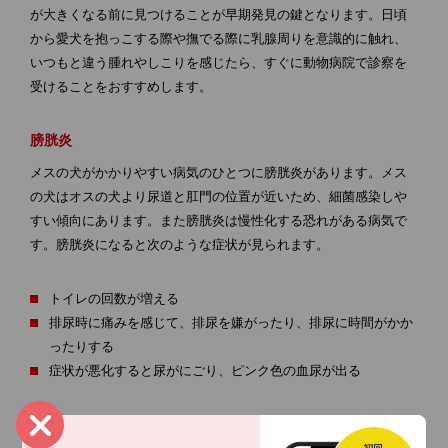
が大きくなる前に見つけることが早期発見の鍵となります。日頃
から愛犬を抱っこする際や撫でる際に乳腺周りを意識的に触れ、
いつもと違う腫れやしこりを感じたら、すぐに動物病院で診察を
受けることをおすすめします。
膀胱炎
メスの犬がかかりやすい病気のひとつに膀胱炎があります。メス
の犬はオスの犬より尿道と肛門の位置が近いため、細菌感染しや
すい傾向にあります。また膀胱炎は慢性化する恐れがある病気で
す。膀胱炎になると次のような症状が見られます。
トイレの回数が増える
排尿時に痛みを感じて、排尿を嫌がったり、排尿に時間がかか
ったりする
症状が悪化すると尿がにごり、ピンク色の血尿が出る
メスの犬の体調管理