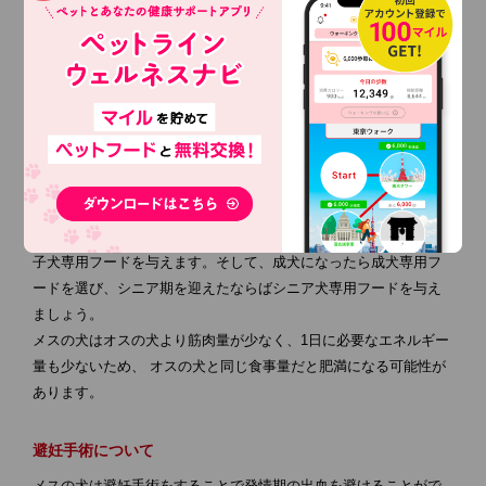
犬は人間より何倍ものスピードで成長するため、日頃から体調の
変化に気を付けることが重要です。ここでは、メスの犬を家族に
迎える際に気を付けておきたい体調管理についてご紹介します。
食事について
肥満にならないように体重管理をする必要があります。適度な散
歩や遊びで運動を して 、食事の与え方にも気を付けましょう。メ
スの犬の食事はオスの犬と同じように、年齢に合った食事を与え
ることが大切です。例えば、成長期の子犬であれば栄養価の高い
子犬専用フードを与えます。そして、成犬になったら成犬専用フ
ードを選び、シニア期を迎えたならばシニア犬専用フードを与え
ましょう。
メスの犬はオスの犬より筋肉量が少なく、1日に必要なエネルギー
量も少ないため、 オスの犬と同じ食事量だと肥満になる可能性が
あります。
避妊手術について
メスの犬は避妊手術をすることで発情期の出血を避けることがで