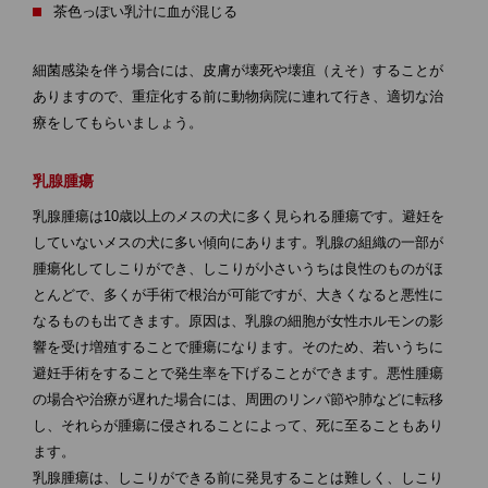
茶色っぽい乳汁に血が混じる
細菌感染を伴う場合には、皮膚が壊死や壊疽（えそ）することが
ありますので、重症化する前に動物病院に連れて行き、適切な治
療をしてもらいましょう。
乳腺腫瘍
乳腺腫瘍は10歳以上のメスの犬に多く見られる腫瘍です。避妊を
していないメスの犬に多い傾向にあります。乳腺の組織の一部が
腫瘍化してしこりができ、しこりが小さいうちは良性のものがほ
とんどで、多くが手術で根治が可能ですが、大きくなると悪性に
なるものも出てきます。原因は、乳腺の細胞が女性ホルモンの影
響を受け増殖することで腫瘍になります。そのため、若いうちに
避妊手術をすることで発生率を下げることができます。悪性腫瘍
の場合や治療が遅れた場合には、周囲のリンパ節や肺などに転移
し、それらが腫瘍に侵されることによって、死に至ることもあり
ます。
乳腺腫瘍は、しこりができる前に発見することは難しく、しこり