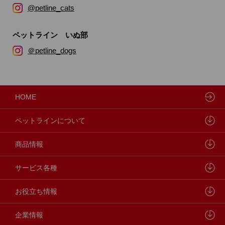
@petline_cats
ペットライン いぬ部
＠petline_dogs
HOME
ペットラインについて
ペットラインが大切にしていること
商品情報
研究開発センターについて
ドッグフード
サービス各種
学会・論文発表
キャットフード
ウェルネスナビ
お役立ち情報
製品・品質管理
小動物
しあわせマルシェ
ペットライン 犬ノート
企業情報