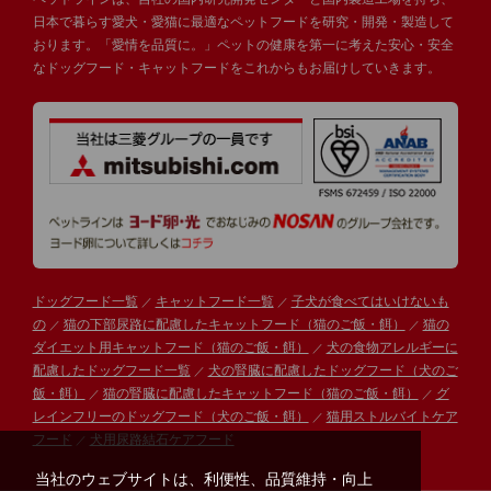
日本で暮らす愛犬・愛猫に最適なペットフードを研究・開発・製造して
おります。「愛情を品質に。」ペットの健康を第一に考えた安心・安全
なドッグフード・キャットフードをこれからもお届けしていきます。
ドッグフード一覧
キャットフード一覧
子犬が食べてはいけないも
の
猫の下部尿路に配慮したキャットフード（猫のご飯・餌）
猫の
ダイエット用キャットフード（猫のご飯・餌）
犬の食物アレルギーに
配慮したドッグフード一覧
犬の腎臓に配慮したドッグフード（犬のご
飯・餌）
猫の腎臓に配慮したキャットフード（猫のご飯・餌）
グ
レインフリーのドッグフード（犬のご飯・餌）
猫用ストルバイトケア
フード
犬用尿路結石ケアフード
当社のウェブサイトは、利便性、品質維持・向上