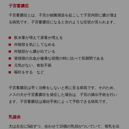
子宮蓄膿症
子宮蓄膿症とは、子宮が細菌感染を起こして子宮内部に膿が溜ま
る病気です。子宮蓄膿症になると次のような症状が見られます。
飲水量が増えて尿量が増える
外陰部を気にしてなめる
外陰部から膿が出ている
発情期の出血が健康な状態の時に比べて長期間である
元気がない、食欲不振
嘔吐をする など
子宮蓄膿症は早く治療をしないと死に至る病気です。そのため、
メスの犬が子宮蓄膿症を発症した場合は、子宮の摘出手術を行い
ます。子宮蓄膿症は避妊手術によって予防できる病気です。
乳腺炎
犬は左右に5組ずつ、合わせて10個の乳頭がついていて、母乳を出