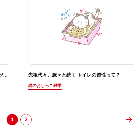
が…
先祖代々、脈々と続く トイレの習性って？
猫のおしっこ雑学
1
2