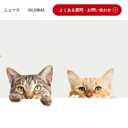
ニュース
GLOBAL
よくある質問・お問い合わせ
ト
うぶつ病院宅配便
業理念・ビジョン
製品・品質管理
狂犬病予防
動物病院専用フード