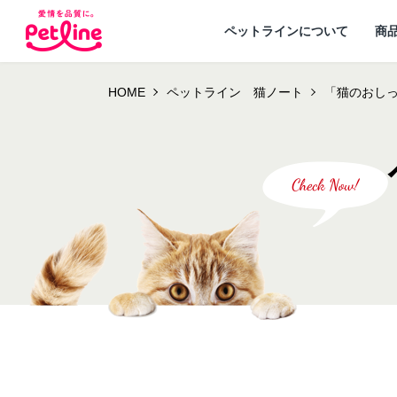
ペットラインについて
商
HOME
ペットライン 猫ノート
「猫のおし
ドッグフード
ペットラインが
犬ノート お役立ち
会社概要・事業
ウェルネスナビ
大切にし