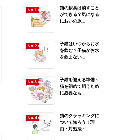
猫の尿臭は消すこと
No.1
ができる？気になる
においの原...
子猫はいつからお水
No.2
を飲む？子猫がお水
を飲まない...
子猫を迎える準備～
No.3
猫を初めて飼うため
に必要なも...
猫のクラッキングに
No.4
ついて知ろう！理
由・対処法・...