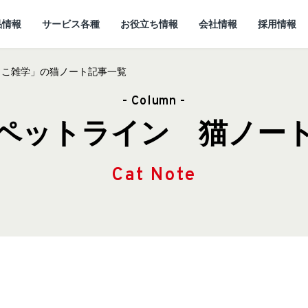
品情報
サービス各種
お役立ち情報
会社情報
採用情報
っこ雑学」の猫ノート記事一覧
- Column -
ペットライン 猫ノー
Cat Note
情報
所
ていること
キャットフード
研究開発センターに
猫ノート お役立ち情報
しあわせマルシェ
代表メッセージ
ついて
小動物
ど
企