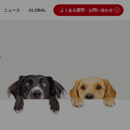
ニュース
GLOBAL
よくある質問・お問い合わせ
ト
うぶつ病院宅配便
業理念・ビジョン
製品・品質管理
狂犬病予防
動物病院専用フード