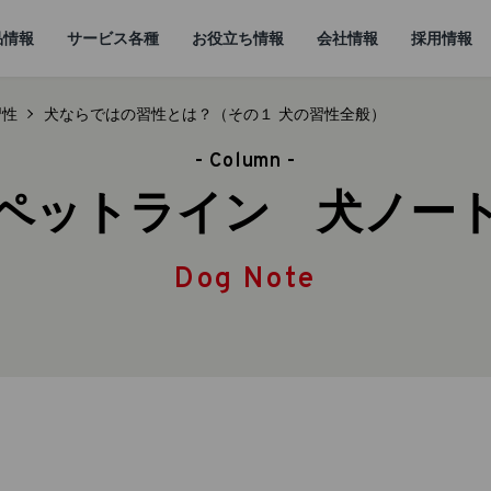
品情報
サービス各種
お役立ち情報
会社情報
採用情報
習性
犬ならではの習性とは？（その１ 犬の習性全般）
- Column -
ペットライン 犬ノー
Dog Note
情報
所
ていること
キャットフード
研究開発センターに
猫ノート お役立ち情報
しあわせマルシェ
代表メッセージ
ついて
小動物
ど
企