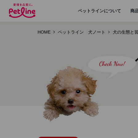
ペットラインについて
商
HOME
ペットライン 犬ノート
犬の生態と
ドッグフード
ペットラインが
犬ノート お役立ち
会社概要・事業
ウェルネスナビ
大切にし