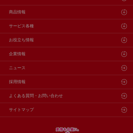
ペットラインが大切にしていること
商品情報
研究開発センターについて
ドッグフード
サービス各種
学会・論文発表
キャットフード
ウェルネスナビ
お役立ち情報
製品・品質管理
小動物
しあわせマルシェ
ペットライン 犬ノート
企業情報
動物病院専用フード
どうぶつ病院宅配便
ペットライン 猫ノート
会社概要・事業所
ニュース
フードコンシェル
狂犬病予防
代表メッセージ
採用情報
企業理念・ビジョン
よくある質問・お問い合わせ
サイトマップ