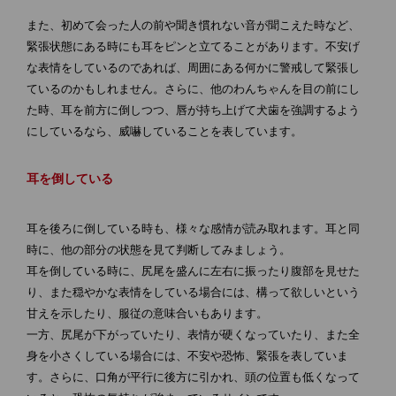
また、初めて会った人の前や聞き慣れない音が聞こえた時など、
緊張状態にある時にも耳をピンと立てることがあります。不安げ
な表情をしているのであれば、周囲にある何かに警戒して緊張し
ているのかもしれません。さらに、他のわんちゃんを目の前にし
た時、耳を前方に倒しつつ、唇が持ち上げて犬歯を強調するよう
にしているなら、威嚇していることを表しています。
耳を倒している
耳を後ろに倒している時も、様々な感情が読み取れます。耳と同
時に、他の部分の状態を見て判断してみましょう。
耳を倒している時に、尻尾を盛んに左右に振ったり腹部を見せた
り、また穏やかな表情をしている場合には、構って欲しいという
甘えを示したり、服従の意味合いもあります。
一方、尻尾が下がっていたり、表情が硬くなっていたり、また全
身を小さくしている場合には、不安や恐怖、緊張を表していま
す。さらに、口角が平行に後方に引かれ、頭の位置も低くなって