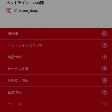
ペットライン いぬ部
＠petline_dogs
HOME
ペットラインについて
ペットラインが大切にしていること
商品情報
研究開発センターについて
ドッグフード
サービス各種
学会・論文発表
キャットフード
ウェルネスナビ
お役立ち情報
製品・品質管理
小動物
しあわせマルシェ
ペットライン 犬ノート
企業情報
動物病院専用フード
どうぶつ病院宅配便
ペットライン 猫ノート
会社概要・事業所
ニュース