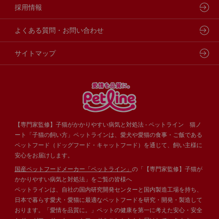
フードコンシェル
狂犬病予防
代表メッセージ
採用情報
企業理念・ビジョン
よくある質問・お問い合わせ
サイトマップ
【専門家監修】子猫がかかりやすい病気と対処法 - ペットライン 猫ノ
ート「子猫の飼い方」ペットラインは、愛犬や愛猫の食事・ご飯である
ペットフード（ドッグフード・キャットフード）を通じて、飼い主様に
安心をお届けします。
国産ペットフードメーカー「ペットライン」
の「【専門家監修】子猫が
かかりやすい病気と対処法」をご覧の皆様へ
ペットラインは、自社の国内研究開発センターと国内製造工場を持ち、
日本で暮らす愛犬・愛猫に最適なペットフードを研究・開発・製造して
おります。「愛情を品質に。」ペットの健康を第一に考えた安心・安全