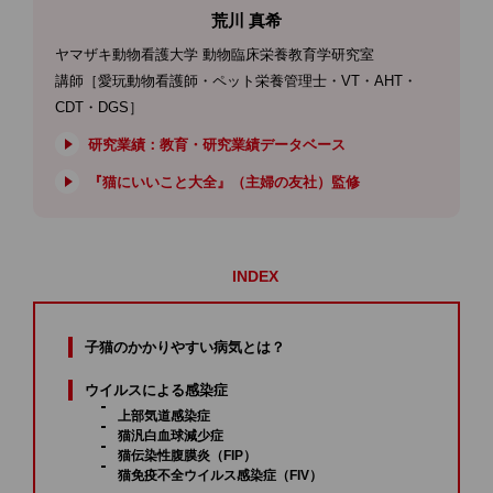
荒川 真希
ヤマザキ動物看護大学 動物臨床栄養教育学研究室
講師［愛玩動物看護師・ペット栄養管理士・VT・AHT・
CDT・DGS］
研究業績：教育・研究業績データベース
『猫にいいこと大全』（主婦の友社）監修
INDEX
子猫のかかりやすい病気とは？
ウイルスによる感染症
上部気道感染症
猫汎白血球減少症
猫伝染性腹膜炎（FIP）
猫免疫不全ウイルス感染症（FIV）