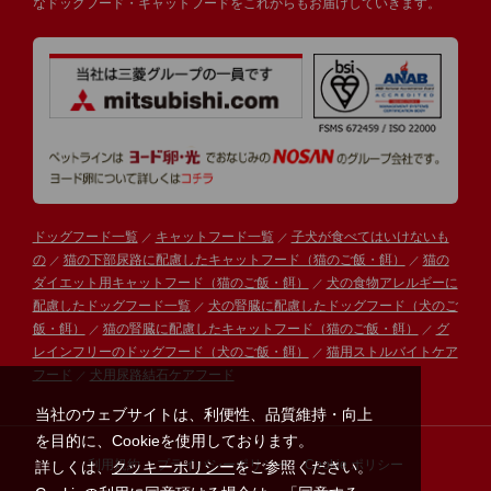
なドッグフード・キャットフードをこれからもお届けしていきます。
ドッグフード一覧
キャットフード一覧
子犬が食べてはいけないも
の
猫の下部尿路に配慮したキャットフード（猫のご飯・餌）
猫の
ダイエット用キャットフード（猫のご飯・餌）
犬の食物アレルギーに
配慮したドッグフード一覧
犬の腎臓に配慮したドッグフード（犬のご
飯・餌）
猫の腎臓に配慮したキャットフード（猫のご飯・餌）
グ
レインフリーのドッグフード（犬のご飯・餌）
猫用ストルバイトケア
フード
犬用尿路結石ケアフード
当社のウェブサイトは、利便性、品質維持・向上
を目的に、Cookieを使用しております。
利用規約
プライバシーポリシー
Cookie ポリシー
詳しくは、
クッキーポリシー
をご参照ください。