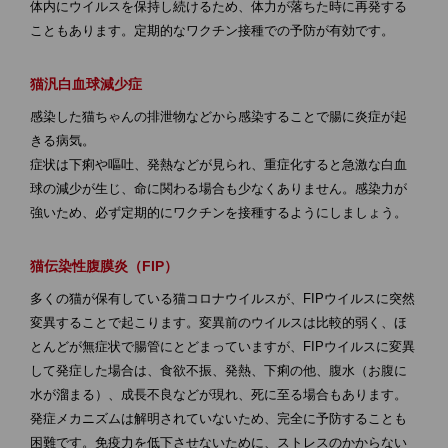
体内にウイルスを保持し続けるため、体力が落ちた時に再発する
こともあります。定期的なワクチン接種での予防が有効です。
猫汎白血球減少症
感染した猫ちゃんの排泄物などから感染することで腸に炎症が起
きる病気。
症状は下痢や嘔吐、発熱などが見られ、重症化すると急激な白血
球の減少が生じ、命に関わる場合も少なくありません。感染力が
強いため、必ず定期的にワクチンを接種するようにしましょう。
猫伝染性腹膜炎（FIP）
多くの猫が保有している猫コロナウイルスが、FIPウイルスに突然
変異することで起こります。変異前のウイルスは比較的弱く、ほ
とんどが無症状で腸管にとどまっていますが、FIPウイルスに変異
して発症した場合は、食欲不振、発熱、下痢の他、腹水（お腹に
水が溜まる）、成長不良などが現れ、死に至る場合もあります。
発症メカニズムは解明されていないため、完全に予防することも
困難です。免疫力を低下させないために、ストレスのかからない