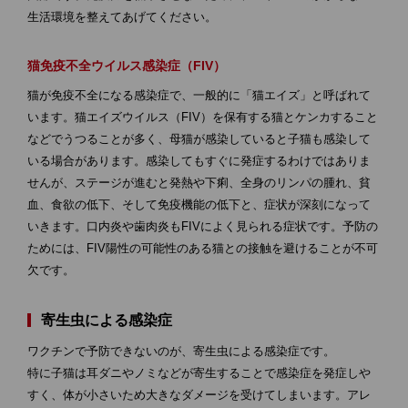
生活環境を整えてあげてください。
猫免疫不全ウイルス感染症（FIV）
猫が免疫不全になる感染症で、一般的に「猫エイズ」と呼ばれて
います。猫エイズウイルス（FIV）を保有する猫とケンカすること
などでうつることが多く、母猫が感染していると子猫も感染して
いる場合があります。感染してもすぐに発症するわけではありま
せんが、ステージが進むと発熱や下痢、全身のリンパの腫れ、貧
血、食欲の低下、そして免疫機能の低下と、症状が深刻になって
いきます。口内炎や歯肉炎もFIVによく見られる症状です。予防の
ためには、FIV陽性の可能性のある猫との接触を避けることが不可
欠です。
寄生虫による感染症
ワクチンで予防できないのが、寄生虫による感染症です。
特に子猫は耳ダニやノミなどが寄生することで感染症を発症しや
すく、体が小さいため大きなダメージを受けてしまいます。アレ