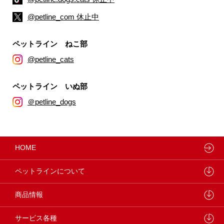
@petline_com 休止中
ペットライン ねこ部
@petline_cats
ペットライン いぬ部
＠petline_dogs
HOME
ペットラインについて
ペットラインが大切にしていること
商品情報
研究開発センターについて
ドッグフード
サービス各種