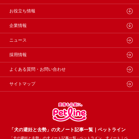
学会・論文発表
キャットフード
ウェルネスナビ
お役立ち情報
製品・品質管理
小動物
しあわせマルシェ
ペットライン 犬ノート
企業情報
動物病院専用フード
どうぶつ病院宅配便
ペットライン 猫ノート
会社概要・事業所
ニュース
フードコンシェル
狂犬病予防
代表メッセージ
採用情報
企業理念・ビジョン
よくある質問・お問い合わせ
サイトマップ
「犬の避妊と去勢」の犬ノート記事一覧｜ペットライン
「犬の避妊と去勢」の犬ノート記事一覧 - ペットライン 犬ノート｜ペ